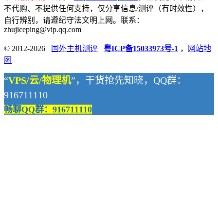
不代购、不提供任何支持，仅分享信息/测评（有时效性），
自行辨别，请遵纪守法文明上网。联系：
zhujiceping@vip.qq.com
© 2012-2026
国外主机测评
粤ICP备15033973号-1
，
网站地
图
“
VPS/云/物理机
”，干货抢先知晓，QQ群：
916711110
畅聊QQ群：916711110