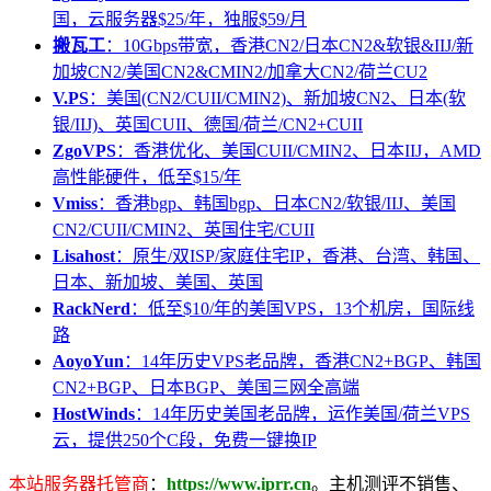
国，云服务器$25/年，独服$59/月
搬瓦工
：10Gbps带宽，香港CN2/日本CN2&软银&IIJ/新
加坡CN2/美国CN2&CMIN2/加拿大CN2/荷兰CU2
V.PS
：美国(CN2/CUII/CMIN2)、新加坡CN2、日本(软
银/IIJ)、英国CUII、德国/荷兰/CN2+CUII
ZgoVPS
：香港优化、美国CUII/CMIN2、日本IIJ，AMD
高性能硬件，低至$15/年
Vmiss
：香港bgp、韩国bgp、日本CN2/软银/IIJ、美国
CN2/CUII/CMIN2、英国住宅/CUII
Lisahost
：原生/双ISP/家庭住宅IP，香港、台湾、韩国、
日本、新加坡、美国、英国
RackNerd
：低至$10/年的美国VPS，13个机房，国际线
路
AoyoYun
：14年历史VPS老品牌，香港CN2+BGP、韩国
CN2+BGP、日本BGP、美国三网全高端
HostWinds
：14年历史美国老品牌，运作美国/荷兰VPS
云，提供250个C段，免费一键换IP
本站服务器托管商
：
https://www.iprr.cn
。主机测评不销售、