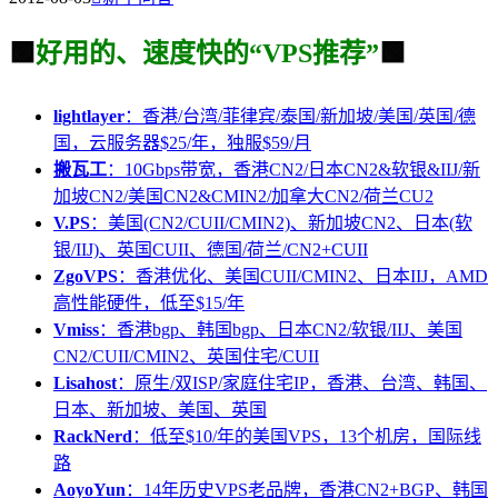
🟩
好用的、速度快的“VPS推荐”
🟩
lightlayer
：香港/台湾/菲律宾/泰国/新加坡/美国/英国/德
国，云服务器$25/年，独服$59/月
搬瓦工
：10Gbps带宽，香港CN2/日本CN2&软银&IIJ/新
加坡CN2/美国CN2&CMIN2/加拿大CN2/荷兰CU2
V.PS
：美国(CN2/CUII/CMIN2)、新加坡CN2、日本(软
银/IIJ)、英国CUII、德国/荷兰/CN2+CUII
ZgoVPS
：香港优化、美国CUII/CMIN2、日本IIJ，AMD
高性能硬件，低至$15/年
Vmiss
：香港bgp、韩国bgp、日本CN2/软银/IIJ、美国
CN2/CUII/CMIN2、英国住宅/CUII
Lisahost
：原生/双ISP/家庭住宅IP，香港、台湾、韩国、
日本、新加坡、美国、英国
RackNerd
：低至$10/年的美国VPS，13个机房，国际线
路
AoyoYun
：14年历史VPS老品牌，香港CN2+BGP、韩国