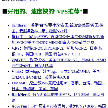
🟩
好用的、速度快的“VPS推荐”
🟩
lightlayer
：香港/台湾/菲律宾/泰国/新加坡/美国/英国/德
国，云服务器$25/年，独服$59/月
搬瓦工
：10Gbps带宽，香港CN2/日本CN2&软银&IIJ/新
加坡CN2/美国CN2&CMIN2/加拿大CN2/荷兰CU2
V.PS
：美国(CN2/CUII/CMIN2)、新加坡CN2、日本(软
银/IIJ)、英国CUII、德国/荷兰/CN2+CUII
ZgoVPS
：香港优化、美国CUII/CMIN2、日本IIJ，AMD
高性能硬件，低至$15/年
Vmiss
：香港bgp、韩国bgp、日本CN2/软银/IIJ、美国
CN2/CUII/CMIN2、英国住宅/CUII
Lisahost
：原生/双ISP/家庭住宅IP，香港、台湾、韩国、
日本、新加坡、美国、英国
RackNerd
：低至$10/年的美国VPS，13个机房，国际线
路
AoyoYun
：14年历史VPS老品牌，香港CN2+BGP、韩国