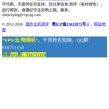
不代购、不提供任何支持，仅分享信息/测评（有时效性），
自行辨别，请遵纪守法文明上网。联系：
zhujiceping@vip.qq.com
© 2012-2026
国外主机测评
粤ICP备15033973号-1
，
网站地
图
“
VPS/云/物理机
”，干货抢先知晓，QQ群：
916711110
畅聊QQ群：916711110