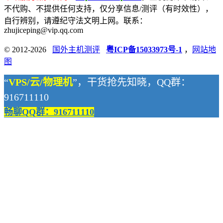
不代购、不提供任何支持，仅分享信息/测评（有时效性），
自行辨别，请遵纪守法文明上网。联系：
zhujiceping@vip.qq.com
© 2012-2026
国外主机测评
粤ICP备15033973号-1
，
网站地
图
“
VPS/云/物理机
”，干货抢先知晓，QQ群：
916711110
畅聊QQ群：916711110