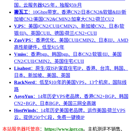
国，云服务器$25/年，独服$59/月
搬瓦工
：10Gbps带宽，香港CN2/日本CN2&软银&IIJ/新
加坡CN2/美国CN2&CMIN2/加拿大CN2/荷兰CU2
V.PS
：美国(CN2/CUII/CMIN2)、新加坡CN2、日本(软
银/IIJ)、英国CUII、德国/荷兰/CN2+CUII
ZgoVPS
：香港优化、美国CUII/CMIN2、日本IIJ，AMD
高性能硬件，低至$15/年
Vmiss
：香港bgp、韩国bgp、日本CN2/软银/IIJ、美国
CN2/CUII/CMIN2、英国住宅/CUII
Lisahost
：原生/双ISP/家庭住宅IP，香港、台湾、韩国、
日本、新加坡、美国、英国
RackNerd
：低至$10/年的美国VPS，13个机房，国际线
路
AoyoYun
：14年历史VPS老品牌，香港CN2+BGP、韩国
CN2+BGP、日本BGP、美国三网全高端
HostWinds
：14年历史美国老品牌，运作美国/荷兰VPS
云，提供250个C段，免费一键换IP
本站服务器托管商
：
https://www.iprr.cn
。主机测评不销售、