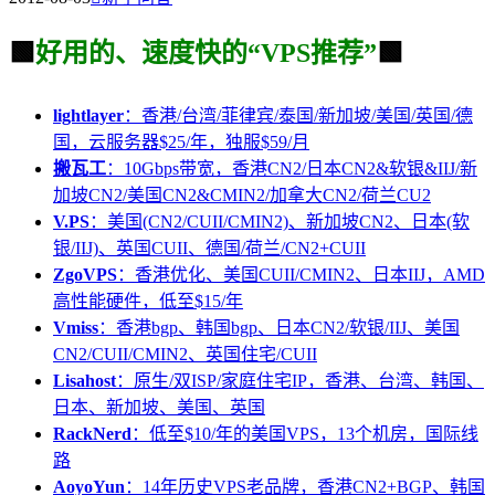
🟩
好用的、速度快的“VPS推荐”
🟩
lightlayer
：香港/台湾/菲律宾/泰国/新加坡/美国/英国/德
国，云服务器$25/年，独服$59/月
搬瓦工
：10Gbps带宽，香港CN2/日本CN2&软银&IIJ/新
加坡CN2/美国CN2&CMIN2/加拿大CN2/荷兰CU2
V.PS
：美国(CN2/CUII/CMIN2)、新加坡CN2、日本(软
银/IIJ)、英国CUII、德国/荷兰/CN2+CUII
ZgoVPS
：香港优化、美国CUII/CMIN2、日本IIJ，AMD
高性能硬件，低至$15/年
Vmiss
：香港bgp、韩国bgp、日本CN2/软银/IIJ、美国
CN2/CUII/CMIN2、英国住宅/CUII
Lisahost
：原生/双ISP/家庭住宅IP，香港、台湾、韩国、
日本、新加坡、美国、英国
RackNerd
：低至$10/年的美国VPS，13个机房，国际线
路
AoyoYun
：14年历史VPS老品牌，香港CN2+BGP、韩国