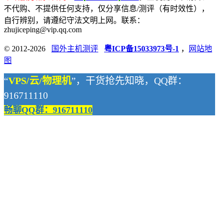
不代购、不提供任何支持，仅分享信息/测评（有时效性），
自行辨别，请遵纪守法文明上网。联系：
zhujiceping@vip.qq.com
© 2012-2026
国外主机测评
粤ICP备15033973号-1
，
网站地
图
“
VPS/云/物理机
”，干货抢先知晓，QQ群：
916711110
畅聊QQ群：916711110