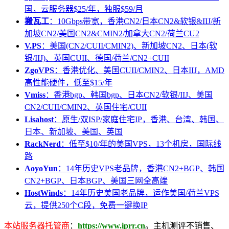
国，云服务器$25/年，独服$59/月
搬瓦工
：10Gbps带宽，香港CN2/日本CN2&软银&IIJ/新
加坡CN2/美国CN2&CMIN2/加拿大CN2/荷兰CU2
V.PS
：美国(CN2/CUII/CMIN2)、新加坡CN2、日本(软
银/IIJ)、英国CUII、德国/荷兰/CN2+CUII
ZgoVPS
：香港优化、美国CUII/CMIN2、日本IIJ，AMD
高性能硬件，低至$15/年
Vmiss
：香港bgp、韩国bgp、日本CN2/软银/IIJ、美国
CN2/CUII/CMIN2、英国住宅/CUII
Lisahost
：原生/双ISP/家庭住宅IP，香港、台湾、韩国、
日本、新加坡、美国、英国
RackNerd
：低至$10/年的美国VPS，13个机房，国际线
路
AoyoYun
：14年历史VPS老品牌，香港CN2+BGP、韩国
CN2+BGP、日本BGP、美国三网全高端
HostWinds
：14年历史美国老品牌，运作美国/荷兰VPS
云，提供250个C段，免费一键换IP
本站服务器托管商
：
https://www.iprr.cn
。主机测评不销售、