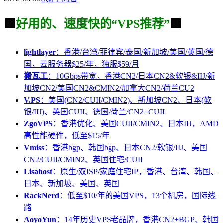
🟩
好用的、速度快的“VPS推荐”
🟩
lightlayer
：香港/台湾/菲律宾/泰国/新加坡/美国/英国/德
国，云服务器$25/年，独服$59/月
搬瓦工
：10Gbps带宽，香港CN2/日本CN2&软银&IIJ/新
加坡CN2/美国CN2&CMIN2/加拿大CN2/荷兰CU2
V.PS
：美国(CN2/CUII/CMIN2)、新加坡CN2、日本(软
银/IIJ)、英国CUII、德国/荷兰/CN2+CUII
ZgoVPS
：香港优化、美国CUII/CMIN2、日本IIJ，AMD
高性能硬件，低至$15/年
Vmiss
：香港bgp、韩国bgp、日本CN2/软银/IIJ、美国
CN2/CUII/CMIN2、英国住宅/CUII
Lisahost
：原生/双ISP/家庭住宅IP，香港、台湾、韩国、
日本、新加坡、美国、英国
RackNerd
：低至$10/年的美国VPS，13个机房，国际线
路
AoyoYun
：14年历史VPS老品牌，香港CN2+BGP、韩国