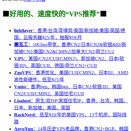
🟩
好用的、速度快的“VPS推荐”
🟩
lightlayer
：香港/台湾/菲律宾/泰国/新加坡/美国/英国/德
国，云服务器$25/年，独服$59/月
搬瓦工
：10Gbps带宽，香港CN2/日本CN2&软银&IIJ/新
加坡CN2/美国CN2&CMIN2/加拿大CN2/荷兰CU2
V.PS
：美国(CN2/CUII/CMIN2)、新加坡CN2、日本(软
银/IIJ)、英国CUII、德国/荷兰/CN2+CUII
ZgoVPS
：香港优化、美国CUII/CMIN2、日本IIJ，AMD
高性能硬件，低至$15/年
Vmiss
：香港bgp、韩国bgp、日本CN2/软银/IIJ、美国
CN2/CUII/CMIN2、英国住宅/CUII
Lisahost
：原生/双ISP/家庭住宅IP，香港、台湾、韩国、
日本、新加坡、美国、英国
RackNerd
：低至$10/年的美国VPS，13个机房，国际线
路
AoyoYun
：14年历史VPS老品牌，香港CN2+BGP、韩国