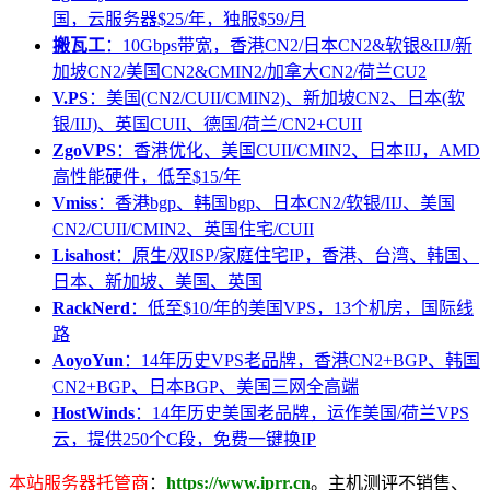
国，云服务器$25/年，独服$59/月
搬瓦工
：10Gbps带宽，香港CN2/日本CN2&软银&IIJ/新
加坡CN2/美国CN2&CMIN2/加拿大CN2/荷兰CU2
V.PS
：美国(CN2/CUII/CMIN2)、新加坡CN2、日本(软
银/IIJ)、英国CUII、德国/荷兰/CN2+CUII
ZgoVPS
：香港优化、美国CUII/CMIN2、日本IIJ，AMD
高性能硬件，低至$15/年
Vmiss
：香港bgp、韩国bgp、日本CN2/软银/IIJ、美国
CN2/CUII/CMIN2、英国住宅/CUII
Lisahost
：原生/双ISP/家庭住宅IP，香港、台湾、韩国、
日本、新加坡、美国、英国
RackNerd
：低至$10/年的美国VPS，13个机房，国际线
路
AoyoYun
：14年历史VPS老品牌，香港CN2+BGP、韩国
CN2+BGP、日本BGP、美国三网全高端
HostWinds
：14年历史美国老品牌，运作美国/荷兰VPS
云，提供250个C段，免费一键换IP
本站服务器托管商
：
https://www.iprr.cn
。主机测评不销售、