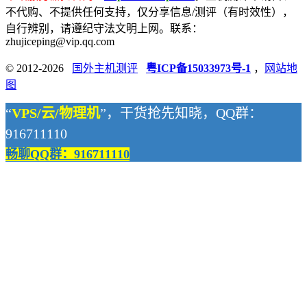
不代购、不提供任何支持，仅分享信息/测评（有时效性），
自行辨别，请遵纪守法文明上网。联系：
zhujiceping@vip.qq.com
© 2012-2026
国外主机测评
粤ICP备15033973号-1
，
网站地
图
“
VPS/云/物理机
”，干货抢先知晓，QQ群：
916711110
畅聊QQ群：916711110