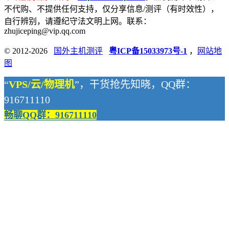
不代购、不提供任何支持，仅分享信息/测评（有时效性），
自行辨别，请遵纪守法文明上网。联系：
zhujiceping@vip.qq.com
© 2012-2026
国外主机测评
粤ICP备15033973号-1
，
网站地
图
“
VPS/云/物理机
”，干货抢先知晓，QQ群：
916711110
畅聊QQ群：916711110