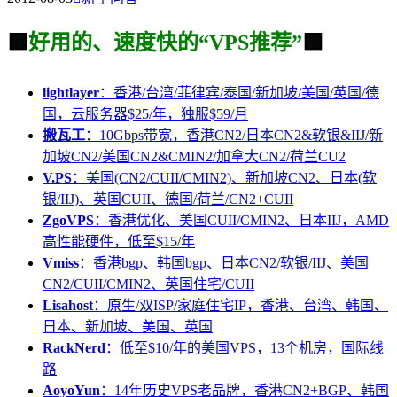
🟩
好用的、速度快的“VPS推荐”
🟩
lightlayer
：香港/台湾/菲律宾/泰国/新加坡/美国/英国/德
国，云服务器$25/年，独服$59/月
搬瓦工
：10Gbps带宽，香港CN2/日本CN2&软银&IIJ/新
加坡CN2/美国CN2&CMIN2/加拿大CN2/荷兰CU2
V.PS
：美国(CN2/CUII/CMIN2)、新加坡CN2、日本(软
银/IIJ)、英国CUII、德国/荷兰/CN2+CUII
ZgoVPS
：香港优化、美国CUII/CMIN2、日本IIJ，AMD
高性能硬件，低至$15/年
Vmiss
：香港bgp、韩国bgp、日本CN2/软银/IIJ、美国
CN2/CUII/CMIN2、英国住宅/CUII
Lisahost
：原生/双ISP/家庭住宅IP，香港、台湾、韩国、
日本、新加坡、美国、英国
RackNerd
：低至$10/年的美国VPS，13个机房，国际线
路
AoyoYun
：14年历史VPS老品牌，香港CN2+BGP、韩国