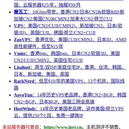
国，云服务器$25/年，独服$59/月
搬瓦工
：10Gbps带宽，香港CN2/日本CN2&软银&IIJ/新
加坡CN2/美国CN2&CMIN2/加拿大CN2/荷兰CU2
V.PS
：美国(CN2/CUII/CMIN2)、新加坡CN2、日本(软
银/IIJ)、英国CUII、德国/荷兰/CN2+CUII
ZgoVPS
：香港优化、美国CUII/CMIN2、日本IIJ，AMD
高性能硬件，低至$15/年
Vmiss
：香港bgp、韩国bgp、日本CN2/软银/IIJ、美国
CN2/CUII/CMIN2、英国住宅/CUII
Lisahost
：原生/双ISP/家庭住宅IP，香港、台湾、韩国、
日本、新加坡、美国、英国
RackNerd
：低至$10/年的美国VPS，13个机房，国际线
路
AoyoYun
：14年历史VPS老品牌，香港CN2+BGP、韩国
CN2+BGP、日本BGP、美国三网全高端
HostWinds
：14年历史美国老品牌，运作美国/荷兰VPS
云，提供250个C段，免费一键换IP
本站服务器托管商
：
https://www.iprr.cn
。主机测评不销售、