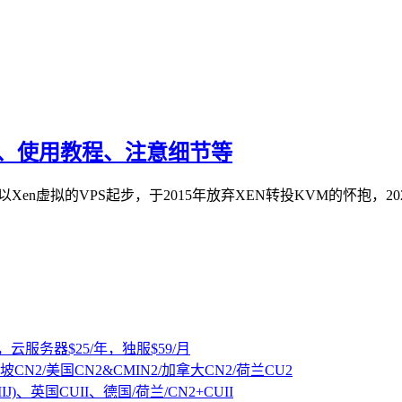
教程、使用教程、注意细节等
，以Xen虚拟的VPS起步，于2015年放弃XEN转投KVM的怀抱，2
，云服务器$25/年，独服$59/月
坡CN2/美国CN2&CMIN2/加拿大CN2/荷兰CU2
IJ)、英国CUII、德国/荷兰/CN2+CUII