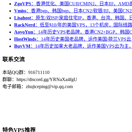
ZgoVPS
：香港优化、美国CUII/CMIN2、日本IIJ，AM
Vmiss
：香港bgp、韩国bgp、日本CN2/软银/IIJ、美国CN2/
Lisahost
：原生/双ISP/家庭住宅IP，香港、台湾、韩国
RackNerd
：低至$10/年的美国VPS，13个机房，国际线
AoyoYun
：14年历史VPS老品牌，香港CN2+BGP、韩国
HostWinds
：14年历史美国老品牌，运作美国/荷兰VPS云
BuyVM
：14年历史加拿大老品牌，运作美国VPS云为主，
联系交流
本站QQ群：916711110
群聊：https://discord.gg/YRNaXa4fgU
电子邮箱：zhujiceping@vip.qq.com
特色VPS推荐