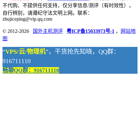
不代购、不提供任何支持，仅分享信息/测评（有时效性），
自行辨别，请遵纪守法文明上网。联系：
zhujiceping@vip.qq.com
© 2012-2026
国外主机测评
粤ICP备15033973号-1
，
网站地
图
“
VPS/云/物理机
”，干货抢先知晓，QQ群：
916711110
畅聊QQ群：916711110