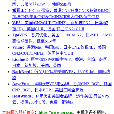
国，云服务器$25/年，独服$59/月
搬瓦工
：10Gbps带宽，香港CN2/日本CN2&软银&IIJ/新
加坡CN2/美国CN2&CMIN2/加拿大CN2/荷兰CU2
V.PS
：美国(CN2/CUII/CMIN2)、新加坡CN2、日本(软
银/IIJ)、英国CUII、德国/荷兰/CN2+CUII
ZgoVPS
：香港优化、美国CUII/CMIN2、日本IIJ，AMD
高性能硬件，低至$15/年
Vmiss
：香港bgp、韩国bgp、日本CN2/软银/IIJ、美国
CN2/CUII/CMIN2、英国住宅/CUII
Lisahost
：原生/双ISP/家庭住宅IP，香港、台湾、韩国、
日本、新加坡、美国、英国
RackNerd
：低至$10/年的美国VPS，13个机房，国际线
路
AoyoYun
：14年历史VPS老品牌，香港CN2+BGP、韩国
CN2+BGP、日本BGP、美国三网全高端
HostWinds
：14年历史美国老品牌，运作美国/荷兰VPS
云，提供250个C段，免费一键换IP
本站服务器托管商
：
https://www.iprr.cn
。主机测评不销售、