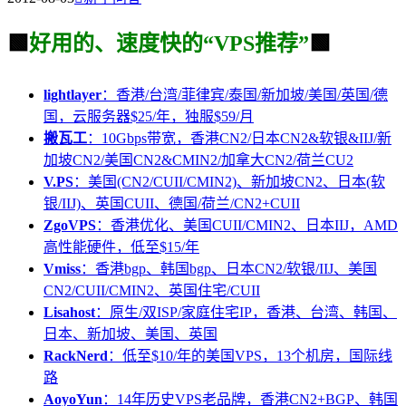
🟩
好用的、速度快的“VPS推荐”
🟩
lightlayer
：香港/台湾/菲律宾/泰国/新加坡/美国/英国/德
国，云服务器$25/年，独服$59/月
搬瓦工
：10Gbps带宽，香港CN2/日本CN2&软银&IIJ/新
加坡CN2/美国CN2&CMIN2/加拿大CN2/荷兰CU2
V.PS
：美国(CN2/CUII/CMIN2)、新加坡CN2、日本(软
银/IIJ)、英国CUII、德国/荷兰/CN2+CUII
ZgoVPS
：香港优化、美国CUII/CMIN2、日本IIJ，AMD
高性能硬件，低至$15/年
Vmiss
：香港bgp、韩国bgp、日本CN2/软银/IIJ、美国
CN2/CUII/CMIN2、英国住宅/CUII
Lisahost
：原生/双ISP/家庭住宅IP，香港、台湾、韩国、
日本、新加坡、美国、英国
RackNerd
：低至$10/年的美国VPS，13个机房，国际线
路
AoyoYun
：14年历史VPS老品牌，香港CN2+BGP、韩国