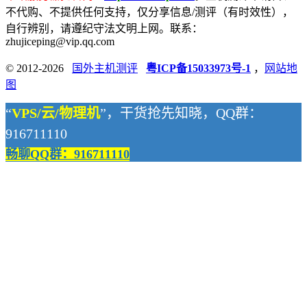
不代购、不提供任何支持，仅分享信息/测评（有时效性），
自行辨别，请遵纪守法文明上网。联系：
zhujiceping@vip.qq.com
© 2012-2026
国外主机测评
粤ICP备15033973号-1
，
网站地
图
“
VPS/云/物理机
”，干货抢先知晓，QQ群：
916711110
畅聊QQ群：916711110