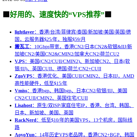
🟩
好用的、速度快的“VPS推荐”
🟩
lightlayer
：香港/台湾/菲律宾/泰国/新加坡/美国/英国/德
国，云服务器$25/年，独服$59/月
搬瓦工
：10Gbps带宽，香港CN2/日本CN2&软银&IIJ/新
加坡CN2/美国CN2&CMIN2/加拿大CN2/荷兰CU2
V.PS
：美国(CN2/CUII/CMIN2)、新加坡CN2、日本(软
银/IIJ)、英国CUII、德国/荷兰/CN2+CUII
ZgoVPS
：香港优化、美国CUII/CMIN2、日本IIJ，AMD
高性能硬件，低至$15/年
Vmiss
：香港bgp、韩国bgp、日本CN2/软银/IIJ、美国
CN2/CUII/CMIN2、英国住宅/CUII
Lisahost
：原生/双ISP/家庭住宅IP，香港、台湾、韩国、
日本、新加坡、美国、英国
RackNerd
：低至$10/年的美国VPS，13个机房，国际线
路
AoyoYun
：14年历史VPS老品牌，香港CN2+BGP、韩国