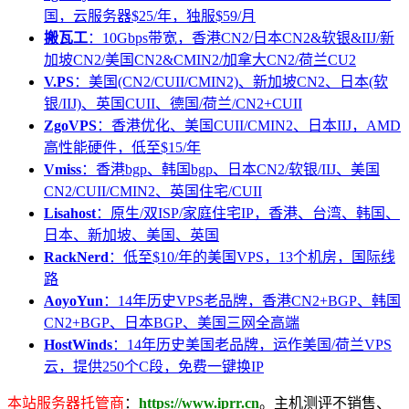
国，云服务器$25/年，独服$59/月
搬瓦工
：10Gbps带宽，香港CN2/日本CN2&软银&IIJ/新
加坡CN2/美国CN2&CMIN2/加拿大CN2/荷兰CU2
V.PS
：美国(CN2/CUII/CMIN2)、新加坡CN2、日本(软
银/IIJ)、英国CUII、德国/荷兰/CN2+CUII
ZgoVPS
：香港优化、美国CUII/CMIN2、日本IIJ，AMD
高性能硬件，低至$15/年
Vmiss
：香港bgp、韩国bgp、日本CN2/软银/IIJ、美国
CN2/CUII/CMIN2、英国住宅/CUII
Lisahost
：原生/双ISP/家庭住宅IP，香港、台湾、韩国、
日本、新加坡、美国、英国
RackNerd
：低至$10/年的美国VPS，13个机房，国际线
路
AoyoYun
：14年历史VPS老品牌，香港CN2+BGP、韩国
CN2+BGP、日本BGP、美国三网全高端
HostWinds
：14年历史美国老品牌，运作美国/荷兰VPS
云，提供250个C段，免费一键换IP
本站服务器托管商
：
https://www.iprr.cn
。主机测评不销售、