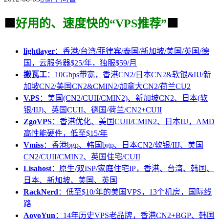
🟩
好用的、速度快的“VPS推荐”
🟩
lightlayer
：香港/台湾/菲律宾/泰国/新加坡/美国/英国/德
国，云服务器$25/年，独服$59/月
搬瓦工
：10Gbps带宽，香港CN2/日本CN2&软银&IIJ/新
加坡CN2/美国CN2&CMIN2/加拿大CN2/荷兰CU2
V.PS
：美国(CN2/CUII/CMIN2)、新加坡CN2、日本(软
银/IIJ)、英国CUII、德国/荷兰/CN2+CUII
ZgoVPS
：香港优化、美国CUII/CMIN2、日本IIJ，AMD
高性能硬件，低至$15/年
Vmiss
：香港bgp、韩国bgp、日本CN2/软银/IIJ、美国
CN2/CUII/CMIN2、英国住宅/CUII
Lisahost
：原生/双ISP/家庭住宅IP，香港、台湾、韩国、
日本、新加坡、美国、英国
RackNerd
：低至$10/年的美国VPS，13个机房，国际线
路
AoyoYun
：14年历史VPS老品牌，香港CN2+BGP、韩国