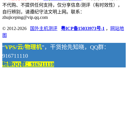
不代购、不提供任何支持，仅分享信息/测评（有时效性），
自行辨别，请遵纪守法文明上网。联系：
zhujiceping@vip.qq.com
© 2012-2026
国外主机测评
粤ICP备15033973号-1
，
网站地
图
“
VPS/云/物理机
”，干货抢先知晓，QQ群：
916711110
畅聊QQ群：916711110