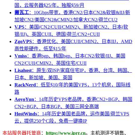
国，云服务器$25/年，独服$59/月
搬瓦工
：10Gbps带宽，香港CN2/日本CN2&软银&IIJ/新
加坡CN2/美国CN2&CMIN2/加拿大CN2/荷兰CU2
V.PS
：美国(CN2/CUII/CMIN2)、新加坡CN2、日本(软
银/IIJ)、英国CUII、德国/荷兰/CN2+CUII
ZgoVPS
：香港优化、美国CUII/CMIN2、日本IIJ，AMD
高性能硬件，低至$15/年
Vmiss
：香港bgp、韩国bgp、日本CN2/软银/IIJ、美国
CN2/CUII/CMIN2、英国住宅/CUII
Lisahost
：原生/双ISP/家庭住宅IP，香港、台湾、韩国、
日本、新加坡、美国、英国
RackNerd
：低至$10/年的美国VPS，13个机房，国际线
路
AoyoYun
：14年历史VPS老品牌，香港CN2+BGP、韩国
CN2+BGP、日本BGP、美国三网全高端
HostWinds
：14年历史美国老品牌，运作美国/荷兰VPS
云，提供250个C段，免费一键换IP
本站服务器托管商
：
https://www.iprr.cn
。主机测评不销售、