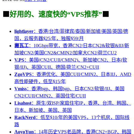
🟩
好用的、速度快的“VPS推荐”
🟩
lightlayer
：香港/台湾/菲律宾/泰国/新加坡/美国/英国/德
国，云服务器$25/年，独服$59/月
搬瓦工
：10Gbps带宽，香港CN2/日本CN2&软银&IIJ/新
加坡CN2/美国CN2&CMIN2/加拿大CN2/荷兰CU2
V.PS
：美国(CN2/CUII/CMIN2)、新加坡CN2、日本(软
银/IIJ)、英国CUII、德国/荷兰/CN2+CUII
ZgoVPS
：香港优化、美国CUII/CMIN2、日本IIJ，AMD
高性能硬件，低至$15/年
Vmiss
：香港bgp、韩国bgp、日本CN2/软银/IIJ、美国
CN2/CUII/CMIN2、英国住宅/CUII
Lisahost
：原生/双ISP/家庭住宅IP，香港、台湾、韩国、
日本、新加坡、美国、英国
RackNerd
：低至$10/年的美国VPS，13个机房，国际线
路
AoyoYun
：14年历史VPS老品牌，香港CN2+BGP、韩国