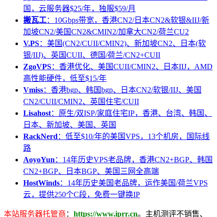
国，云服务器$25/年，独服$59/月
搬瓦工
：10Gbps带宽，香港CN2/日本CN2&软银&IIJ/新
加坡CN2/美国CN2&CMIN2/加拿大CN2/荷兰CU2
V.PS
：美国(CN2/CUII/CMIN2)、新加坡CN2、日本(软
银/IIJ)、英国CUII、德国/荷兰/CN2+CUII
ZgoVPS
：香港优化、美国CUII/CMIN2、日本IIJ，AMD
高性能硬件，低至$15/年
Vmiss
：香港bgp、韩国bgp、日本CN2/软银/IIJ、美国
CN2/CUII/CMIN2、英国住宅/CUII
Lisahost
：原生/双ISP/家庭住宅IP，香港、台湾、韩国、
日本、新加坡、美国、英国
RackNerd
：低至$10/年的美国VPS，13个机房，国际线
路
AoyoYun
：14年历史VPS老品牌，香港CN2+BGP、韩国
CN2+BGP、日本BGP、美国三网全高端
HostWinds
：14年历史美国老品牌，运作美国/荷兰VPS
云，提供250个C段，免费一键换IP
本站服务器托管商
：
https://www.iprr.cn
。主机测评不销售、