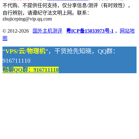
不代购、不提供任何支持，仅分享信息/测评（有时效性），
自行辨别，请遵纪守法文明上网。联系：
zhujiceping@vip.qq.com
© 2012-2026
国外主机测评
粤ICP备15033973号-1
，
网站地
图
“
VPS/云/物理机
”，干货抢先知晓，QQ群：
916711110
畅聊QQ群：916711110