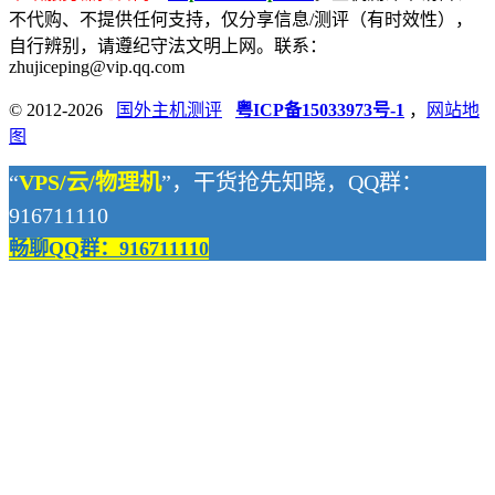
不代购、不提供任何支持，仅分享信息/测评（有时效性），
自行辨别，请遵纪守法文明上网。联系：
zhujiceping@vip.qq.com
© 2012-2026
国外主机测评
粤ICP备15033973号-1
，
网站地
图
“
VPS/云/物理机
”，干货抢先知晓，QQ群：
916711110
畅聊QQ群：916711110