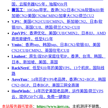
国，云服务器$25/年，独服$59/月
搬瓦工
：10Gbps带宽，香港CN2/日本CN2&软银&IIJ/新
加坡CN2/美国CN2&CMIN2/加拿大CN2/荷兰CU2
V.PS
：美国(CN2/CUII/CMIN2)、新加坡CN2、日本(软
银/IIJ)、英国CUII、德国/荷兰/CN2+CUII
ZgoVPS
：香港优化、美国CUII/CMIN2、日本IIJ，AMD
高性能硬件，低至$15/年
Vmiss
：香港bgp、韩国bgp、日本CN2/软银/IIJ、美国
CN2/CUII/CMIN2、英国住宅/CUII
Lisahost
：原生/双ISP/家庭住宅IP，香港、台湾、韩国、
日本、新加坡、美国、英国
RackNerd
：低至$10/年的美国VPS，13个机房，国际线
路
AoyoYun
：14年历史VPS老品牌，香港CN2+BGP、韩国
CN2+BGP、日本BGP、美国三网全高端
HostWinds
：14年历史美国老品牌，运作美国/荷兰VPS
云，提供250个C段，免费一键换IP
本站服务器托管商
：
https://www.iprr.cn
。主机测评不销售、