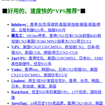
🟩
好用的、速度快的“VPS推荐”
🟩
lightlayer
：香港/台湾/菲律宾/泰国/新加坡/美国/英国/德
国，云服务器$25/年，独服$59/月
搬瓦工
：10Gbps带宽，香港CN2/日本CN2&软银&IIJ/新
加坡CN2/美国CN2&CMIN2/加拿大CN2/荷兰CU2
V.PS
：美国(CN2/CUII/CMIN2)、新加坡CN2、日本(软
银/IIJ)、英国CUII、德国/荷兰/CN2+CUII
ZgoVPS
：香港优化、美国CUII/CMIN2、日本IIJ，AMD
高性能硬件，低至$15/年
Vmiss
：香港bgp、韩国bgp、日本CN2/软银/IIJ、美国
CN2/CUII/CMIN2、英国住宅/CUII
Lisahost
：原生/双ISP/家庭住宅IP，香港、台湾、韩国、
日本、新加坡、美国、英国
RackNerd
：低至$10/年的美国VPS，13个机房，国际线
路
AoyoYun
：14年历史VPS老品牌，香港CN2+BGP、韩国