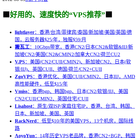
🟩
好用的、速度快的“VPS推荐”
🟩
lightlayer
：香港/台湾/菲律宾/泰国/新加坡/美国/英国/德
国，云服务器$25/年，独服$59/月
搬瓦工
：10Gbps带宽，香港CN2/日本CN2&软银&IIJ/新
加坡CN2/美国CN2&CMIN2/加拿大CN2/荷兰CU2
V.PS
：美国(CN2/CUII/CMIN2)、新加坡CN2、日本(软
银/IIJ)、英国CUII、德国/荷兰/CN2+CUII
ZgoVPS
：香港优化、美国CUII/CMIN2、日本IIJ，AMD
高性能硬件，低至$15/年
Vmiss
：香港bgp、韩国bgp、日本CN2/软银/IIJ、美国
CN2/CUII/CMIN2、英国住宅/CUII
Lisahost
：原生/双ISP/家庭住宅IP，香港、台湾、韩国、
日本、新加坡、美国、英国
RackNerd
：低至$10/年的美国VPS，13个机房，国际线
路
AoyoYun
：14年历史VPS老品牌，香港CN2+BGP、韩国