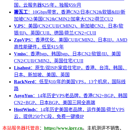
国，云服务器$25/年，独服$59/月
搬瓦工
：10Gbps带宽，香港CN2/日本CN2&软银&IIJ/新
加坡CN2/美国CN2&CMIN2/加拿大CN2/荷兰CU2
V.PS
：美国(CN2/CUII/CMIN2)、新加坡CN2、日本(软
银/IIJ)、英国CUII、德国/荷兰/CN2+CUII
ZgoVPS
：香港优化、美国CUII/CMIN2、日本IIJ，AMD
高性能硬件，低至$15/年
Vmiss
：香港bgp、韩国bgp、日本CN2/软银/IIJ、美国
CN2/CUII/CMIN2、英国住宅/CUII
Lisahost
：原生/双ISP/家庭住宅IP，香港、台湾、韩国、
日本、新加坡、美国、英国
RackNerd
：低至$10/年的美国VPS，13个机房，国际线
路
AoyoYun
：14年历史VPS老品牌，香港CN2+BGP、韩国
CN2+BGP、日本BGP、美国三网全高端
HostWinds
：14年历史美国老品牌，运作美国/荷兰VPS
云，提供250个C段，免费一键换IP
本站服务器托管商
：
https://www.iprr.cn
。主机测评不销售、