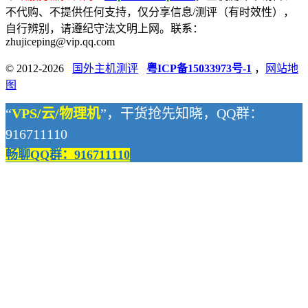
不代购、不提供任何支持，仅分享信息/测评（有时效性），
自行辨别，请遵纪守法文明上网。联系：
zhujiceping@vip.qq.com
© 2012-2026
国外主机测评
粤ICP备15033973号-1
，
网站地
图
“
VPS/云/物理机
”，干货抢先知晓，QQ群：
916711110
畅聊QQ群：916711110