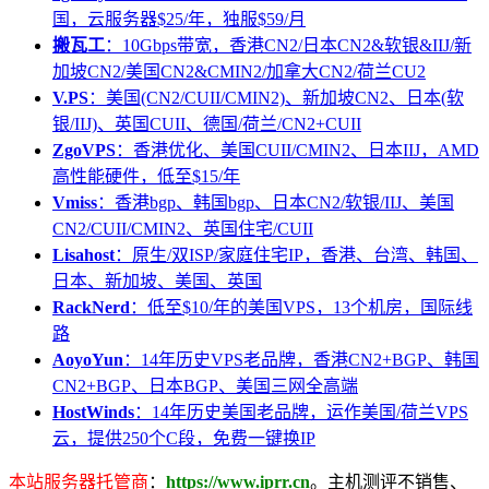
国，云服务器$25/年，独服$59/月
搬瓦工
：10Gbps带宽，香港CN2/日本CN2&软银&IIJ/新
加坡CN2/美国CN2&CMIN2/加拿大CN2/荷兰CU2
V.PS
：美国(CN2/CUII/CMIN2)、新加坡CN2、日本(软
银/IIJ)、英国CUII、德国/荷兰/CN2+CUII
ZgoVPS
：香港优化、美国CUII/CMIN2、日本IIJ，AMD
高性能硬件，低至$15/年
Vmiss
：香港bgp、韩国bgp、日本CN2/软银/IIJ、美国
CN2/CUII/CMIN2、英国住宅/CUII
Lisahost
：原生/双ISP/家庭住宅IP，香港、台湾、韩国、
日本、新加坡、美国、英国
RackNerd
：低至$10/年的美国VPS，13个机房，国际线
路
AoyoYun
：14年历史VPS老品牌，香港CN2+BGP、韩国
CN2+BGP、日本BGP、美国三网全高端
HostWinds
：14年历史美国老品牌，运作美国/荷兰VPS
云，提供250个C段，免费一键换IP
本站服务器托管商
：
https://www.iprr.cn
。主机测评不销售、