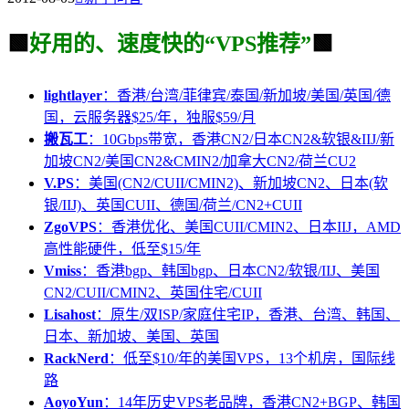
🟩
好用的、速度快的“VPS推荐”
🟩
lightlayer
：香港/台湾/菲律宾/泰国/新加坡/美国/英国/德
国，云服务器$25/年，独服$59/月
搬瓦工
：10Gbps带宽，香港CN2/日本CN2&软银&IIJ/新
加坡CN2/美国CN2&CMIN2/加拿大CN2/荷兰CU2
V.PS
：美国(CN2/CUII/CMIN2)、新加坡CN2、日本(软
银/IIJ)、英国CUII、德国/荷兰/CN2+CUII
ZgoVPS
：香港优化、美国CUII/CMIN2、日本IIJ，AMD
高性能硬件，低至$15/年
Vmiss
：香港bgp、韩国bgp、日本CN2/软银/IIJ、美国
CN2/CUII/CMIN2、英国住宅/CUII
Lisahost
：原生/双ISP/家庭住宅IP，香港、台湾、韩国、
日本、新加坡、美国、英国
RackNerd
：低至$10/年的美国VPS，13个机房，国际线
路
AoyoYun
：14年历史VPS老品牌，香港CN2+BGP、韩国