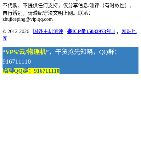
不代购、不提供任何支持，仅分享信息/测评（有时效性），
自行辨别，请遵纪守法文明上网。联系：
zhujiceping@vip.qq.com
© 2012-2026
国外主机测评
粤ICP备15033973号-1
，
网站地
图
“
VPS/云/物理机
”，干货抢先知晓，QQ群：
916711110
畅聊QQ群：916711110