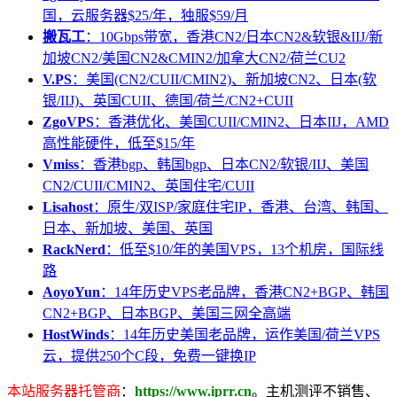
国，云服务器$25/年，独服$59/月
搬瓦工
：10Gbps带宽，香港CN2/日本CN2&软银&IIJ/新
加坡CN2/美国CN2&CMIN2/加拿大CN2/荷兰CU2
V.PS
：美国(CN2/CUII/CMIN2)、新加坡CN2、日本(软
银/IIJ)、英国CUII、德国/荷兰/CN2+CUII
ZgoVPS
：香港优化、美国CUII/CMIN2、日本IIJ，AMD
高性能硬件，低至$15/年
Vmiss
：香港bgp、韩国bgp、日本CN2/软银/IIJ、美国
CN2/CUII/CMIN2、英国住宅/CUII
Lisahost
：原生/双ISP/家庭住宅IP，香港、台湾、韩国、
日本、新加坡、美国、英国
RackNerd
：低至$10/年的美国VPS，13个机房，国际线
路
AoyoYun
：14年历史VPS老品牌，香港CN2+BGP、韩国
CN2+BGP、日本BGP、美国三网全高端
HostWinds
：14年历史美国老品牌，运作美国/荷兰VPS
云，提供250个C段，免费一键换IP
本站服务器托管商
：
https://www.iprr.cn
。主机测评不销售、