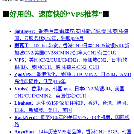
🟩
好用的、速度快的“VPS推荐”
🟩
lightlayer
：香港/台湾/菲律宾/泰国/新加坡/美国/英国/德
国，云服务器$25/年，独服$59/月
搬瓦工
：10Gbps带宽，香港CN2/日本CN2&软银&IIJ/新
加坡CN2/美国CN2&CMIN2/加拿大CN2/荷兰CU2
V.PS
：美国(CN2/CUII/CMIN2)、新加坡CN2、日本(软
银/IIJ)、英国CUII、德国/荷兰/CN2+CUII
ZgoVPS
：香港优化、美国CUII/CMIN2、日本IIJ，AMD
高性能硬件，低至$15/年
Vmiss
：香港bgp、韩国bgp、日本CN2/软银/IIJ、美国
CN2/CUII/CMIN2、英国住宅/CUII
Lisahost
：原生/双ISP/家庭住宅IP，香港、台湾、韩国、
日本、新加坡、美国、英国
RackNerd
：低至$10/年的美国VPS，13个机房，国际线
路
AoyoYun
：14年历史VPS老品牌，香港CN2+BGP、韩国