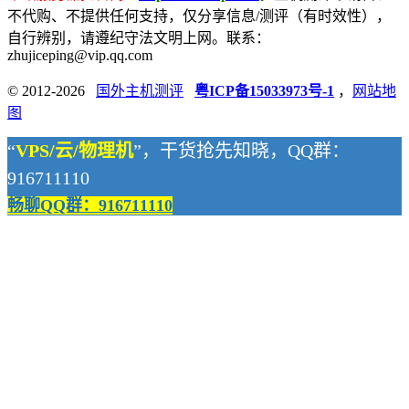
不代购、不提供任何支持，仅分享信息/测评（有时效性），
自行辨别，请遵纪守法文明上网。联系：
zhujiceping@vip.qq.com
© 2012-2026
国外主机测评
粤ICP备15033973号-1
，
网站地
图
“
VPS/云/物理机
”，干货抢先知晓，QQ群：
916711110
畅聊QQ群：916711110