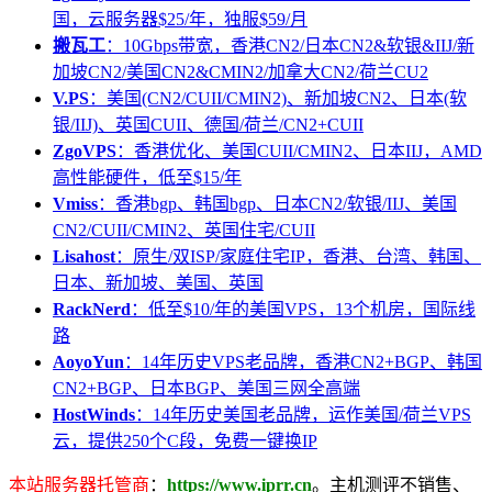
国，云服务器$25/年，独服$59/月
搬瓦工
：10Gbps带宽，香港CN2/日本CN2&软银&IIJ/新
加坡CN2/美国CN2&CMIN2/加拿大CN2/荷兰CU2
V.PS
：美国(CN2/CUII/CMIN2)、新加坡CN2、日本(软
银/IIJ)、英国CUII、德国/荷兰/CN2+CUII
ZgoVPS
：香港优化、美国CUII/CMIN2、日本IIJ，AMD
高性能硬件，低至$15/年
Vmiss
：香港bgp、韩国bgp、日本CN2/软银/IIJ、美国
CN2/CUII/CMIN2、英国住宅/CUII
Lisahost
：原生/双ISP/家庭住宅IP，香港、台湾、韩国、
日本、新加坡、美国、英国
RackNerd
：低至$10/年的美国VPS，13个机房，国际线
路
AoyoYun
：14年历史VPS老品牌，香港CN2+BGP、韩国
CN2+BGP、日本BGP、美国三网全高端
HostWinds
：14年历史美国老品牌，运作美国/荷兰VPS
云，提供250个C段，免费一键换IP
本站服务器托管商
：
https://www.iprr.cn
。主机测评不销售、