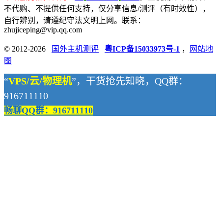
不代购、不提供任何支持，仅分享信息/测评（有时效性），
自行辨别，请遵纪守法文明上网。联系：
zhujiceping@vip.qq.com
© 2012-2026
国外主机测评
粤ICP备15033973号-1
，
网站地
图
“
VPS/云/物理机
”，干货抢先知晓，QQ群：
916711110
畅聊QQ群：916711110