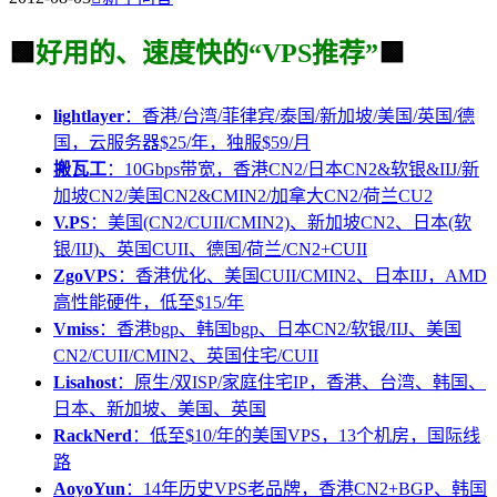
🟩
好用的、速度快的“VPS推荐”
🟩
lightlayer
：香港/台湾/菲律宾/泰国/新加坡/美国/英国/德
国，云服务器$25/年，独服$59/月
搬瓦工
：10Gbps带宽，香港CN2/日本CN2&软银&IIJ/新
加坡CN2/美国CN2&CMIN2/加拿大CN2/荷兰CU2
V.PS
：美国(CN2/CUII/CMIN2)、新加坡CN2、日本(软
银/IIJ)、英国CUII、德国/荷兰/CN2+CUII
ZgoVPS
：香港优化、美国CUII/CMIN2、日本IIJ，AMD
高性能硬件，低至$15/年
Vmiss
：香港bgp、韩国bgp、日本CN2/软银/IIJ、美国
CN2/CUII/CMIN2、英国住宅/CUII
Lisahost
：原生/双ISP/家庭住宅IP，香港、台湾、韩国、
日本、新加坡、美国、英国
RackNerd
：低至$10/年的美国VPS，13个机房，国际线
路
AoyoYun
：14年历史VPS老品牌，香港CN2+BGP、韩国