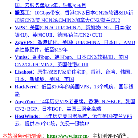
国，云服务器$25/年，独服$59/月
搬瓦工
：10Gbps带宽，香港CN2/日本CN2&软银&IIJ/新
加坡CN2/美国CN2&CMIN2/加拿大CN2/荷兰CU2
V.PS
：美国(CN2/CUII/CMIN2)、新加坡CN2、日本(软
银/IIJ)、英国CUII、德国/荷兰/CN2+CUII
ZgoVPS
：香港优化、美国CUII/CMIN2、日本IIJ，AMD
高性能硬件，低至$15/年
Vmiss
：香港bgp、韩国bgp、日本CN2/软银/IIJ、美国
CN2/CUII/CMIN2、英国住宅/CUII
Lisahost
：原生/双ISP/家庭住宅IP，香港、台湾、韩国、
日本、新加坡、美国、英国
RackNerd
：低至$10/年的美国VPS，13个机房，国际线
路
AoyoYun
：14年历史VPS老品牌，香港CN2+BGP、韩国
CN2+BGP、日本BGP、美国三网全高端
HostWinds
：14年历史美国老品牌，运作美国/荷兰VPS
云，提供250个C段，免费一键换IP
本站服务器托管商
：
https://www.iprr.cn
。主机测评不销售、