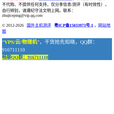
不代购、不提供任何支持，仅分享信息/测评（有时效性），
自行辨别，请遵纪守法文明上网。联系：
zhujiceping@vip.qq.com
© 2012-2026
国外主机测评
粤ICP备15033973号-1
，
网站地
图
“
VPS/云/物理机
”，干货抢先知晓，QQ群：
916711110
畅聊QQ群：916711110