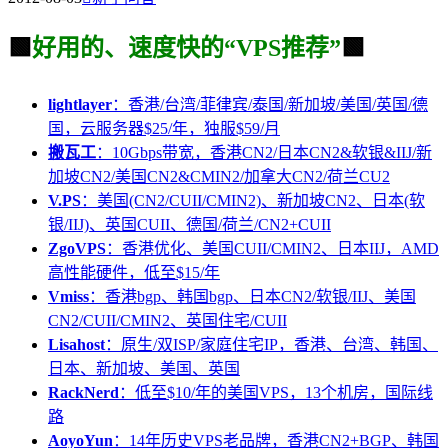
🟩
好用的、速度快的“VPS推荐”
🟩
lightlayer
：香港/台湾/菲律宾/泰国/新加坡/美国/英国/德
国，云服务器$25/年，独服$59/月
搬瓦工
：10Gbps带宽，香港CN2/日本CN2&软银&IIJ/新
加坡CN2/美国CN2&CMIN2/加拿大CN2/荷兰CU2
V.PS
：美国(CN2/CUII/CMIN2)、新加坡CN2、日本(软
银/IIJ)、英国CUII、德国/荷兰/CN2+CUII
ZgoVPS
：香港优化、美国CUII/CMIN2、日本IIJ，AMD
高性能硬件，低至$15/年
Vmiss
：香港bgp、韩国bgp、日本CN2/软银/IIJ、美国
CN2/CUII/CMIN2、英国住宅/CUII
Lisahost
：原生/双ISP/家庭住宅IP，香港、台湾、韩国、
日本、新加坡、美国、英国
RackNerd
：低至$10/年的美国VPS，13个机房，国际线
路
AoyoYun
：14年历史VPS老品牌，香港CN2+BGP、韩国