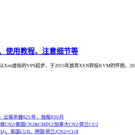
教程、使用教程、注意细节等
，以Xen虚拟的VPS起步，于2015年放弃XEN转投KVM的怀抱，2
，云服务器$25/年，独服$59/月
坡CN2/美国CN2&CMIN2/加拿大CN2/荷兰CU2
IJ)、英国CUII、德国/荷兰/CN2+CUII