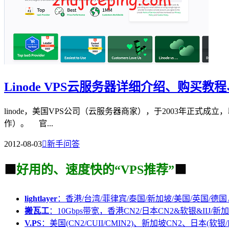
Linode VPS云服务器详细介绍、购买
linode，美国VPS公司（云服务器商家），于2003年正式成立
作）。 官...
2012-08-03

新手问答
🟩
好用的、速度快的“VPS推荐”
🟩
lightlayer
：香港/台湾/菲律宾/泰国/新加坡/美国/英国/德国
搬瓦工
：10Gbps带宽，香港CN2/日本CN2&软银&IIJ/新加
V.PS
：美国(CN2/CUII/CMIN2)、新加坡CN2、日本(软银/I