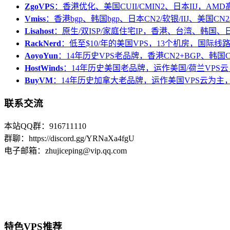
ZgoVPS
：香港优化、美国CUII/CMIN2、日本IIJ，AM
Vmiss
：香港bgp、韩国bgp、日本CN2/软银/IIJ、美国CN2/
Lisahost
：原生/双ISP/家庭住宅IP，香港、台湾、韩国
RackNerd
：低至$10/年的美国VPS，13个机房，国际线
AoyoYun
：14年历史VPS老品牌，香港CN2+BGP、韩国
HostWinds
：14年历史美国老品牌，运作美国/荷兰VPS云
BuyVM
：14年历史加拿大老品牌，运作美国VPS云为主，
联系交流
本站QQ群：916711110
群聊：https://discord.gg/YRNaXa4fgU
电子邮箱：zhujiceping@vip.qq.com
特色VPS推荐