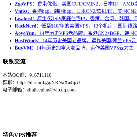
ZgoVPS
：香港优化、美国CUII/CMIN2、日本IIJ，AM
Vmiss
：香港bgp、韩国bgp、日本CN2/软银/IIJ、美国CN2/
Lisahost
：原生/双ISP/家庭住宅IP，香港、台湾、韩国
RackNerd
：低至$10/年的美国VPS，13个机房，国际线
AoyoYun
：14年历史VPS老品牌，香港CN2+BGP、韩国
HostWinds
：14年历史美国老品牌，运作美国/荷兰VPS云
BuyVM
：14年历史加拿大老品牌，运作美国VPS云为主，
联系交流
本站QQ群：916711110
群聊：https://discord.gg/YRNaXa4fgU
电子邮箱：zhujiceping@vip.qq.com
特色VPS推荐