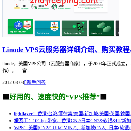
Linode VPS云服务器详细介绍、购买
linode，美国VPS公司（云服务器商家），于2003年正式成立
作）。 官...
2012-08-03

新手问答
🟩
好用的、速度快的“VPS推荐”
🟩
lightlayer
：香港/台湾/菲律宾/泰国/新加坡/美国/英国/德国
搬瓦工
：10Gbps带宽，香港CN2/日本CN2&软银&IIJ/新加
V.PS
：美国(CN2/CUII/CMIN2)、新加坡CN2、日本(软银/I