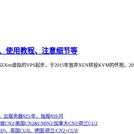
教程、使用教程、注意细节等
，以Xen虚拟的VPS起步，于2015年放弃XEN转投KVM的怀抱，2
，云服务器$25/年，独服$59/月
坡CN2/美国CN2&CMIN2/加拿大CN2/荷兰CU2
IJ)、英国CUII、德国/荷兰/CN2+CUII