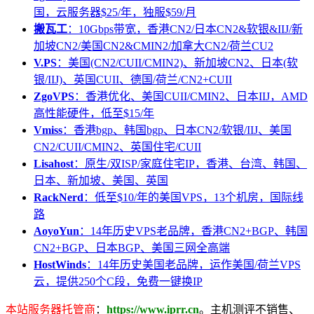
国，云服务器$25/年，独服$59/月
搬瓦工
：10Gbps带宽，香港CN2/日本CN2&软银&IIJ/新
加坡CN2/美国CN2&CMIN2/加拿大CN2/荷兰CU2
V.PS
：美国(CN2/CUII/CMIN2)、新加坡CN2、日本(软
银/IIJ)、英国CUII、德国/荷兰/CN2+CUII
ZgoVPS
：香港优化、美国CUII/CMIN2、日本IIJ，AMD
高性能硬件，低至$15/年
Vmiss
：香港bgp、韩国bgp、日本CN2/软银/IIJ、美国
CN2/CUII/CMIN2、英国住宅/CUII
Lisahost
：原生/双ISP/家庭住宅IP，香港、台湾、韩国、
日本、新加坡、美国、英国
RackNerd
：低至$10/年的美国VPS，13个机房，国际线
路
AoyoYun
：14年历史VPS老品牌，香港CN2+BGP、韩国
CN2+BGP、日本BGP、美国三网全高端
HostWinds
：14年历史美国老品牌，运作美国/荷兰VPS
云，提供250个C段，免费一键换IP
本站服务器托管商
：
https://www.iprr.cn
。主机测评不销售、