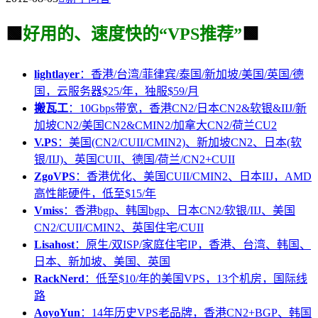
🟩
好用的、速度快的“VPS推荐”
🟩
lightlayer
：香港/台湾/菲律宾/泰国/新加坡/美国/英国/德
国，云服务器$25/年，独服$59/月
搬瓦工
：10Gbps带宽，香港CN2/日本CN2&软银&IIJ/新
加坡CN2/美国CN2&CMIN2/加拿大CN2/荷兰CU2
V.PS
：美国(CN2/CUII/CMIN2)、新加坡CN2、日本(软
银/IIJ)、英国CUII、德国/荷兰/CN2+CUII
ZgoVPS
：香港优化、美国CUII/CMIN2、日本IIJ，AMD
高性能硬件，低至$15/年
Vmiss
：香港bgp、韩国bgp、日本CN2/软银/IIJ、美国
CN2/CUII/CMIN2、英国住宅/CUII
Lisahost
：原生/双ISP/家庭住宅IP，香港、台湾、韩国、
日本、新加坡、美国、英国
RackNerd
：低至$10/年的美国VPS，13个机房，国际线
路
AoyoYun
：14年历史VPS老品牌，香港CN2+BGP、韩国