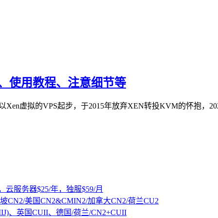
教程、使用教程、注意细节等
，以Xen虚拟的VPS起步，于2015年放弃XEN转投KVM的怀抱，2
，云服务器$25/年，独服$59/月
坡CN2/美国CN2&CMIN2/加拿大CN2/荷兰CU2
IJ)、英国CUII、德国/荷兰/CN2+CUII