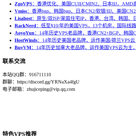
ZgoVPS
：香港优化、美国CUII/CMIN2、日本IIJ，AM
Vmiss
：香港bgp、韩国bgp、日本CN2/软银/IIJ、美国CN2/
Lisahost
：原生/双ISP/家庭住宅IP，香港、台湾、韩国
RackNerd
：低至$10/年的美国VPS，13个机房，国际线
AoyoYun
：14年历史VPS老品牌，香港CN2+BGP、韩国
HostWinds
：14年历史美国老品牌，运作美国/荷兰VPS云
BuyVM
：14年历史加拿大老品牌，运作美国VPS云为主，
联系交流
本站QQ群：916711110
群聊：https://discord.gg/YRNaXa4fgU
电子邮箱：zhujiceping@vip.qq.com
特色VPS推荐