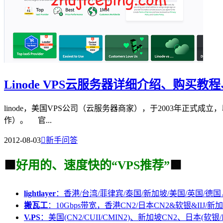
Linode VPS云服务器详细介绍、购买
linode，美国VPS公司（云服务器商家），于2003年正式成立
作）。 官...
2012-08-03

新手问答
🟩
好用的、速度快的“VPS推荐”
🟩
lightlayer
：香港/台湾/菲律宾/泰国/新加坡/美国/英国/德国
搬瓦工
：10Gbps带宽，香港CN2/日本CN2&软银&IIJ/新加
V.PS
：美国(CN2/CUII/CMIN2)、新加坡CN2、日本(软银/I