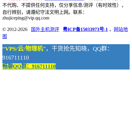
不代购、不提供任何支持，仅分享信息/测评（有时效性），
自行辨别，请遵纪守法文明上网。联系：
zhujiceping@vip.qq.com
© 2012-2026
国外主机测评
粤ICP备15033973号-1
，
网站地
图
“
VPS/云/物理机
”，干货抢先知晓，QQ群：
916711110
畅聊QQ群：916711110