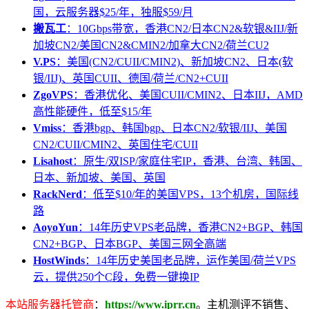
国，云服务器$25/年，独服$59/月
搬瓦工
：10Gbps带宽，香港CN2/日本CN2&软银&IIJ/新
加坡CN2/美国CN2&CMIN2/加拿大CN2/荷兰CU2
V.PS
：美国(CN2/CUII/CMIN2)、新加坡CN2、日本(软
银/IIJ)、英国CUII、德国/荷兰/CN2+CUII
ZgoVPS
：香港优化、美国CUII/CMIN2、日本IIJ，AMD
高性能硬件，低至$15/年
Vmiss
：香港bgp、韩国bgp、日本CN2/软银/IIJ、美国
CN2/CUII/CMIN2、英国住宅/CUII
Lisahost
：原生/双ISP/家庭住宅IP，香港、台湾、韩国、
日本、新加坡、美国、英国
RackNerd
：低至$10/年的美国VPS，13个机房，国际线
路
AoyoYun
：14年历史VPS老品牌，香港CN2+BGP、韩国
CN2+BGP、日本BGP、美国三网全高端
HostWinds
：14年历史美国老品牌，运作美国/荷兰VPS
云，提供250个C段，免费一键换IP
本站服务器托管商
：
https://www.iprr.cn
。主机测评不销售、