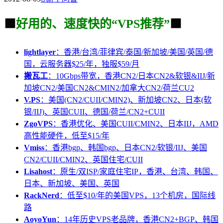
🟩
好用的、速度快的“VPS推荐”
🟩
lightlayer
：香港/台湾/菲律宾/泰国/新加坡/美国/英国/德
国，云服务器$25/年，独服$59/月
搬瓦工
：10Gbps带宽，香港CN2/日本CN2&软银&IIJ/新
加坡CN2/美国CN2&CMIN2/加拿大CN2/荷兰CU2
V.PS
：美国(CN2/CUII/CMIN2)、新加坡CN2、日本(软
银/IIJ)、英国CUII、德国/荷兰/CN2+CUII
ZgoVPS
：香港优化、美国CUII/CMIN2、日本IIJ，AMD
高性能硬件，低至$15/年
Vmiss
：香港bgp、韩国bgp、日本CN2/软银/IIJ、美国
CN2/CUII/CMIN2、英国住宅/CUII
Lisahost
：原生/双ISP/家庭住宅IP，香港、台湾、韩国、
日本、新加坡、美国、英国
RackNerd
：低至$10/年的美国VPS，13个机房，国际线
路
AoyoYun
：14年历史VPS老品牌，香港CN2+BGP、韩国