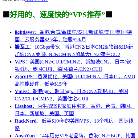
🟩
好用的、速度快的“VPS推荐”
🟩
lightlayer
：香港/台湾/菲律宾/泰国/新加坡/美国/英国/德
国，云服务器$25/年，独服$59/月
搬瓦工
：10Gbps带宽，香港CN2/日本CN2&软银&IIJ/新
加坡CN2/美国CN2&CMIN2/加拿大CN2/荷兰CU2
V.PS
：美国(CN2/CUII/CMIN2)、新加坡CN2、日本(软
银/IIJ)、英国CUII、德国/荷兰/CN2+CUII
ZgoVPS
：香港优化、美国CUII/CMIN2、日本IIJ，AMD
高性能硬件，低至$15/年
Vmiss
：香港bgp、韩国bgp、日本CN2/软银/IIJ、美国
CN2/CUII/CMIN2、英国住宅/CUII
Lisahost
：原生/双ISP/家庭住宅IP，香港、台湾、韩国、
日本、新加坡、美国、英国
RackNerd
：低至$10/年的美国VPS，13个机房，国际线
路
AoyoYun
：14年历史VPS老品牌，香港CN2+BGP、韩国