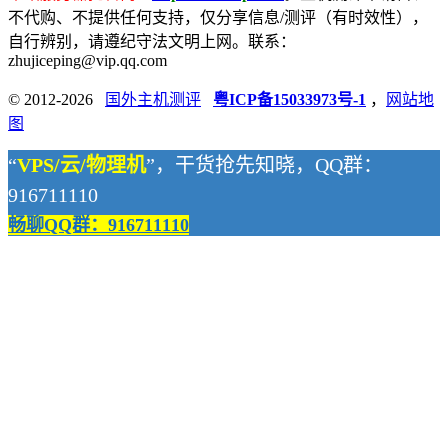
不代购、不提供任何支持，仅分享信息/测评（有时效性），
自行辨别，请遵纪守法文明上网。联系：
zhujiceping@vip.qq.com
© 2012-2026
国外主机测评
粤ICP备15033973号-1
，
网站地
图
“
VPS/云/物理机
”，干货抢先知晓，QQ群：
916711110
畅聊QQ群：916711110