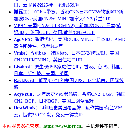
国，云服务器$25/年，独服$59/月
搬瓦工
：10Gbps带宽，香港CN2/日本CN2&软银&IIJ/新
加坡CN2/美国CN2&CMIN2/加拿大CN2/荷兰CU2
V.PS
：美国(CN2/CUII/CMIN2)、新加坡CN2、日本(软
银/IIJ)、英国CUII、德国/荷兰/CN2+CUII
ZgoVPS
：香港优化、美国CUII/CMIN2、日本IIJ，AMD
高性能硬件，低至$15/年
Vmiss
：香港bgp、韩国bgp、日本CN2/软银/IIJ、美国
CN2/CUII/CMIN2、英国住宅/CUII
Lisahost
：原生/双ISP/家庭住宅IP，香港、台湾、韩国、
日本、新加坡、美国、英国
RackNerd
：低至$10/年的美国VPS，13个机房，国际线
路
AoyoYun
：14年历史VPS老品牌，香港CN2+BGP、韩国
CN2+BGP、日本BGP、美国三网全高端
HostWinds
：14年历史美国老品牌，运作美国/荷兰VPS
云，提供250个C段，免费一键换IP
本站服务器托管商
：
https://www.iprr.cn
。主机测评不销售、