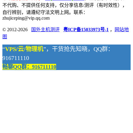
不代购、不提供任何支持，仅分享信息/测评（有时效性），
自行辨别，请遵纪守法文明上网。联系：
zhujiceping@vip.qq.com
© 2012-2026
国外主机测评
粤ICP备15033973号-1
，
网站地
图
“
VPS/云/物理机
”，干货抢先知晓，QQ群：
916711110
畅聊QQ群：916711110