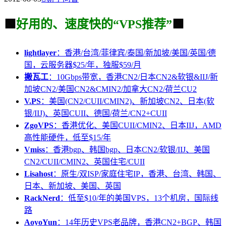
🟩
好用的、速度快的“VPS推荐”
🟩
lightlayer
：香港/台湾/菲律宾/泰国/新加坡/美国/英国/德
国，云服务器$25/年，独服$59/月
搬瓦工
：10Gbps带宽，香港CN2/日本CN2&软银&IIJ/新
加坡CN2/美国CN2&CMIN2/加拿大CN2/荷兰CU2
V.PS
：美国(CN2/CUII/CMIN2)、新加坡CN2、日本(软
银/IIJ)、英国CUII、德国/荷兰/CN2+CUII
ZgoVPS
：香港优化、美国CUII/CMIN2、日本IIJ，AMD
高性能硬件，低至$15/年
Vmiss
：香港bgp、韩国bgp、日本CN2/软银/IIJ、美国
CN2/CUII/CMIN2、英国住宅/CUII
Lisahost
：原生/双ISP/家庭住宅IP，香港、台湾、韩国、
日本、新加坡、美国、英国
RackNerd
：低至$10/年的美国VPS，13个机房，国际线
路
AoyoYun
：14年历史VPS老品牌，香港CN2+BGP、韩国