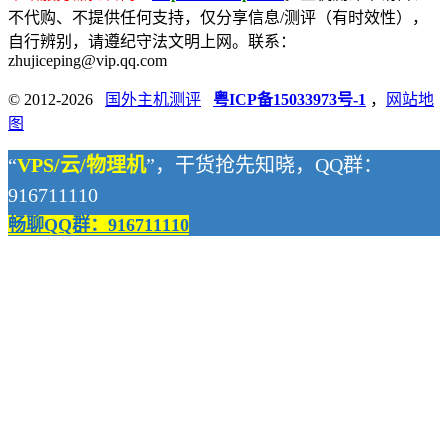
不代购、不提供任何支持，仅分享信息/测评（有时效性），
自行辨别，请遵纪守法文明上网。联系：
zhujiceping@vip.qq.com
© 2012-2026
国外主机测评
粤ICP备15033973号-1
，
网站地
图
“
VPS/云/物理机
”，干货抢先知晓，QQ群：
916711110
畅聊QQ群：916711110