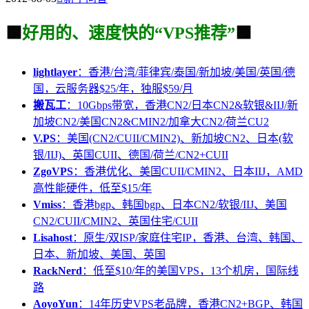
🟩
好用的、速度快的“VPS推荐”
🟩
lightlayer
：香港/台湾/菲律宾/泰国/新加坡/美国/英国/德
国，云服务器$25/年，独服$59/月
搬瓦工
：10Gbps带宽，香港CN2/日本CN2&软银&IIJ/新
加坡CN2/美国CN2&CMIN2/加拿大CN2/荷兰CU2
V.PS
：美国(CN2/CUII/CMIN2)、新加坡CN2、日本(软
银/IIJ)、英国CUII、德国/荷兰/CN2+CUII
ZgoVPS
：香港优化、美国CUII/CMIN2、日本IIJ，AMD
高性能硬件，低至$15/年
Vmiss
：香港bgp、韩国bgp、日本CN2/软银/IIJ、美国
CN2/CUII/CMIN2、英国住宅/CUII
Lisahost
：原生/双ISP/家庭住宅IP，香港、台湾、韩国、
日本、新加坡、美国、英国
RackNerd
：低至$10/年的美国VPS，13个机房，国际线
路
AoyoYun
：14年历史VPS老品牌，香港CN2+BGP、韩国