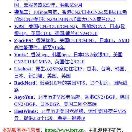
国，云服务器$25/年，独服$59/月
搬瓦工
：10Gbps带宽，香港CN2/日本CN2&软银&IIJ/新
加坡CN2/美国CN2&CMIN2/加拿大CN2/荷兰CU2
V.PS
：美国(CN2/CUII/CMIN2)、新加坡CN2、日本(软
银/IIJ)、英国CUII、德国/荷兰/CN2+CUII
ZgoVPS
：香港优化、美国CUII/CMIN2、日本IIJ，AMD
高性能硬件，低至$15/年
Vmiss
：香港bgp、韩国bgp、日本CN2/软银/IIJ、美国
CN2/CUII/CMIN2、英国住宅/CUII
Lisahost
：原生/双ISP/家庭住宅IP，香港、台湾、韩国、
日本、新加坡、美国、英国
RackNerd
：低至$10/年的美国VPS，13个机房，国际线
路
AoyoYun
：14年历史VPS老品牌，香港CN2+BGP、韩国
CN2+BGP、日本BGP、美国三网全高端
HostWinds
：14年历史美国老品牌，运作美国/荷兰VPS
云，提供250个C段，免费一键换IP
本站服务器托管商
：
https://www.iprr.cn
。主机测评不销售、