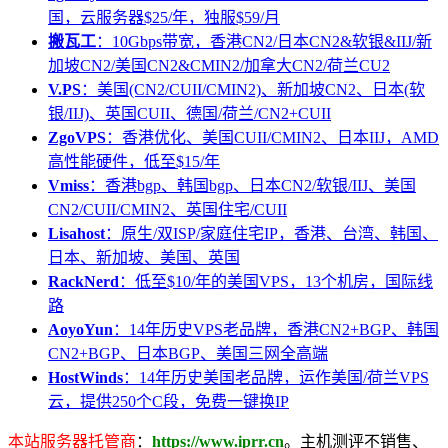
国，云服务器$25/年，独服$59/月
搬瓦工
：10Gbps带宽，香港CN2/日本CN2&软银&IIJ/新
加坡CN2/美国CN2&CMIN2/加拿大CN2/荷兰CU2
V.PS
：美国(CN2/CUII/CMIN2)、新加坡CN2、日本(软
银/IIJ)、英国CUII、德国/荷兰/CN2+CUII
ZgoVPS
：香港优化、美国CUII/CMIN2、日本IIJ，AMD
高性能硬件，低至$15/年
Vmiss
：香港bgp、韩国bgp、日本CN2/软银/IIJ、美国
CN2/CUII/CMIN2、英国住宅/CUII
Lisahost
：原生/双ISP/家庭住宅IP，香港、台湾、韩国、
日本、新加坡、美国、英国
RackNerd
：低至$10/年的美国VPS，13个机房，国际线
路
AoyoYun
：14年历史VPS老品牌，香港CN2+BGP、韩国
CN2+BGP、日本BGP、美国三网全高端
HostWinds
：14年历史美国老品牌，运作美国/荷兰VPS
云，提供250个C段，免费一键换IP
本站服务器托管商
：
https://www.iprr.cn
。主机测评不销售、