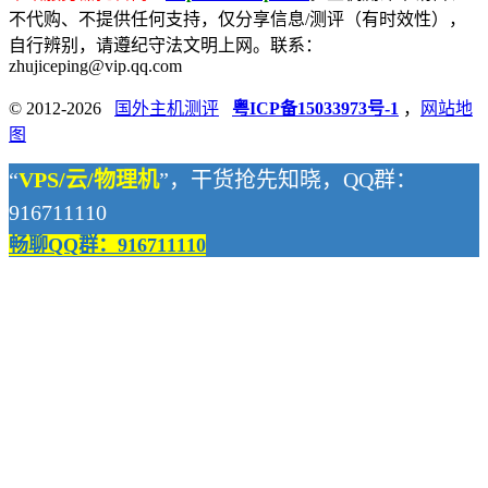
不代购、不提供任何支持，仅分享信息/测评（有时效性），
自行辨别，请遵纪守法文明上网。联系：
zhujiceping@vip.qq.com
© 2012-2026
国外主机测评
粤ICP备15033973号-1
，
网站地
图
“
VPS/云/物理机
”，干货抢先知晓，QQ群：
916711110
畅聊QQ群：916711110