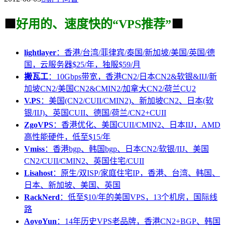
🟩
好用的、速度快的“VPS推荐”
🟩
lightlayer
：香港/台湾/菲律宾/泰国/新加坡/美国/英国/德
国，云服务器$25/年，独服$59/月
搬瓦工
：10Gbps带宽，香港CN2/日本CN2&软银&IIJ/新
加坡CN2/美国CN2&CMIN2/加拿大CN2/荷兰CU2
V.PS
：美国(CN2/CUII/CMIN2)、新加坡CN2、日本(软
银/IIJ)、英国CUII、德国/荷兰/CN2+CUII
ZgoVPS
：香港优化、美国CUII/CMIN2、日本IIJ，AMD
高性能硬件，低至$15/年
Vmiss
：香港bgp、韩国bgp、日本CN2/软银/IIJ、美国
CN2/CUII/CMIN2、英国住宅/CUII
Lisahost
：原生/双ISP/家庭住宅IP，香港、台湾、韩国、
日本、新加坡、美国、英国
RackNerd
：低至$10/年的美国VPS，13个机房，国际线
路
AoyoYun
：14年历史VPS老品牌，香港CN2+BGP、韩国