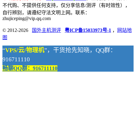
不代购、不提供任何支持，仅分享信息/测评（有时效性），
自行辨别，请遵纪守法文明上网。联系：
zhujiceping@vip.qq.com
© 2012-2026
国外主机测评
粤ICP备15033973号-1
，
网站地
图
“
VPS/云/物理机
”，干货抢先知晓，QQ群：
916711110
畅聊QQ群：916711110