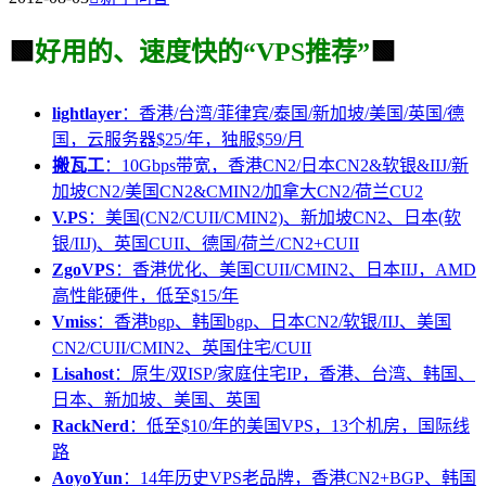
🟩
好用的、速度快的“VPS推荐”
🟩
lightlayer
：香港/台湾/菲律宾/泰国/新加坡/美国/英国/德
国，云服务器$25/年，独服$59/月
搬瓦工
：10Gbps带宽，香港CN2/日本CN2&软银&IIJ/新
加坡CN2/美国CN2&CMIN2/加拿大CN2/荷兰CU2
V.PS
：美国(CN2/CUII/CMIN2)、新加坡CN2、日本(软
银/IIJ)、英国CUII、德国/荷兰/CN2+CUII
ZgoVPS
：香港优化、美国CUII/CMIN2、日本IIJ，AMD
高性能硬件，低至$15/年
Vmiss
：香港bgp、韩国bgp、日本CN2/软银/IIJ、美国
CN2/CUII/CMIN2、英国住宅/CUII
Lisahost
：原生/双ISP/家庭住宅IP，香港、台湾、韩国、
日本、新加坡、美国、英国
RackNerd
：低至$10/年的美国VPS，13个机房，国际线
路
AoyoYun
：14年历史VPS老品牌，香港CN2+BGP、韩国