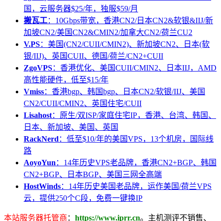
国，云服务器$25/年，独服$59/月
搬瓦工
：10Gbps带宽，香港CN2/日本CN2&软银&IIJ/新
加坡CN2/美国CN2&CMIN2/加拿大CN2/荷兰CU2
V.PS
：美国(CN2/CUII/CMIN2)、新加坡CN2、日本(软
银/IIJ)、英国CUII、德国/荷兰/CN2+CUII
ZgoVPS
：香港优化、美国CUII/CMIN2、日本IIJ，AMD
高性能硬件，低至$15/年
Vmiss
：香港bgp、韩国bgp、日本CN2/软银/IIJ、美国
CN2/CUII/CMIN2、英国住宅/CUII
Lisahost
：原生/双ISP/家庭住宅IP，香港、台湾、韩国、
日本、新加坡、美国、英国
RackNerd
：低至$10/年的美国VPS，13个机房，国际线
路
AoyoYun
：14年历史VPS老品牌，香港CN2+BGP、韩国
CN2+BGP、日本BGP、美国三网全高端
HostWinds
：14年历史美国老品牌，运作美国/荷兰VPS
云，提供250个C段，免费一键换IP
本站服务器托管商
：
https://www.iprr.cn
。主机测评不销售、