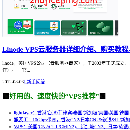
Linode VPS云服务器详细介绍、购买
linode，美国VPS公司（云服务器商家），于2003年正式成立
作）。 官...
2012-08-03

新手问答
🟩
好用的、速度快的“VPS推荐”
🟩
lightlayer
：香港/台湾/菲律宾/泰国/新加坡/美国/英国/德国
搬瓦工
：10Gbps带宽，香港CN2/日本CN2&软银&IIJ/新加
V.PS
：美国(CN2/CUII/CMIN2)、新加坡CN2、日本(软银/I