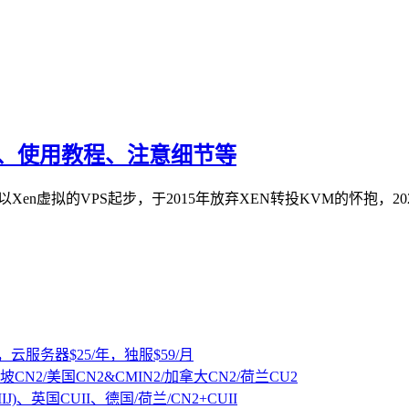
教程、使用教程、注意细节等
，以Xen虚拟的VPS起步，于2015年放弃XEN转投KVM的怀抱，2
，云服务器$25/年，独服$59/月
坡CN2/美国CN2&CMIN2/加拿大CN2/荷兰CU2
IJ)、英国CUII、德国/荷兰/CN2+CUII