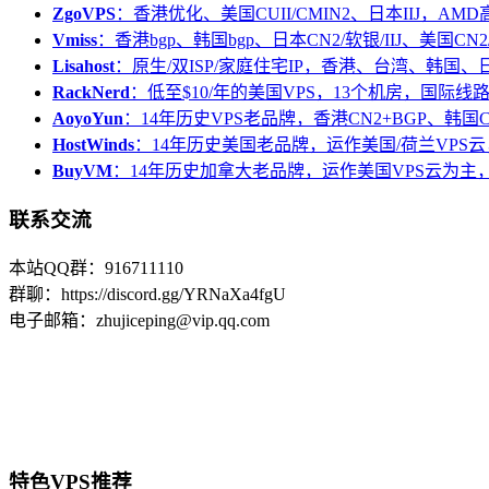
ZgoVPS
：香港优化、美国CUII/CMIN2、日本IIJ，AM
Vmiss
：香港bgp、韩国bgp、日本CN2/软银/IIJ、美国CN2/
Lisahost
：原生/双ISP/家庭住宅IP，香港、台湾、韩国
RackNerd
：低至$10/年的美国VPS，13个机房，国际线
AoyoYun
：14年历史VPS老品牌，香港CN2+BGP、韩国
HostWinds
：14年历史美国老品牌，运作美国/荷兰VPS云
BuyVM
：14年历史加拿大老品牌，运作美国VPS云为主，
联系交流
本站QQ群：916711110
群聊：https://discord.gg/YRNaXa4fgU
电子邮箱：zhujiceping@vip.qq.com
特色VPS推荐