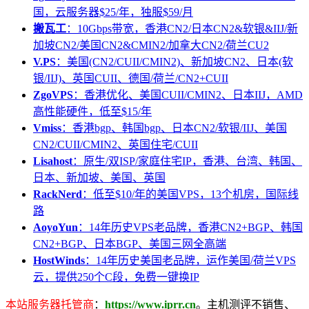
国，云服务器$25/年，独服$59/月
搬瓦工
：10Gbps带宽，香港CN2/日本CN2&软银&IIJ/新
加坡CN2/美国CN2&CMIN2/加拿大CN2/荷兰CU2
V.PS
：美国(CN2/CUII/CMIN2)、新加坡CN2、日本(软
银/IIJ)、英国CUII、德国/荷兰/CN2+CUII
ZgoVPS
：香港优化、美国CUII/CMIN2、日本IIJ，AMD
高性能硬件，低至$15/年
Vmiss
：香港bgp、韩国bgp、日本CN2/软银/IIJ、美国
CN2/CUII/CMIN2、英国住宅/CUII
Lisahost
：原生/双ISP/家庭住宅IP，香港、台湾、韩国、
日本、新加坡、美国、英国
RackNerd
：低至$10/年的美国VPS，13个机房，国际线
路
AoyoYun
：14年历史VPS老品牌，香港CN2+BGP、韩国
CN2+BGP、日本BGP、美国三网全高端
HostWinds
：14年历史美国老品牌，运作美国/荷兰VPS
云，提供250个C段，免费一键换IP
本站服务器托管商
：
https://www.iprr.cn
。主机测评不销售、