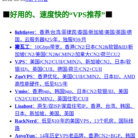
🟩
好用的、速度快的“VPS推荐”
🟩
lightlayer
：香港/台湾/菲律宾/泰国/新加坡/美国/英国/德
国，云服务器$25/年，独服$59/月
搬瓦工
：10Gbps带宽，香港CN2/日本CN2&软银&IIJ/新
加坡CN2/美国CN2&CMIN2/加拿大CN2/荷兰CU2
V.PS
：美国(CN2/CUII/CMIN2)、新加坡CN2、日本(软
银/IIJ)、英国CUII、德国/荷兰/CN2+CUII
ZgoVPS
：香港优化、美国CUII/CMIN2、日本IIJ，AMD
高性能硬件，低至$15/年
Vmiss
：香港bgp、韩国bgp、日本CN2/软银/IIJ、美国
CN2/CUII/CMIN2、英国住宅/CUII
Lisahost
：原生/双ISP/家庭住宅IP，香港、台湾、韩国、
日本、新加坡、美国、英国
RackNerd
：低至$10/年的美国VPS，13个机房，国际线
路
AoyoYun
：14年历史VPS老品牌，香港CN2+BGP、韩国