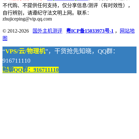
不代购、不提供任何支持，仅分享信息/测评（有时效性），
自行辨别，请遵纪守法文明上网。联系：
zhujiceping@vip.qq.com
© 2012-2026
国外主机测评
粤ICP备15033973号-1
，
网站地
图
“
VPS/云/物理机
”，干货抢先知晓，QQ群：
916711110
畅聊QQ群：916711110