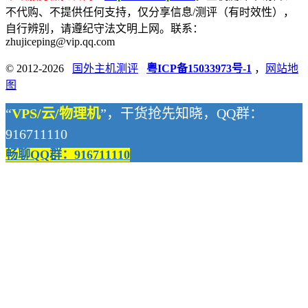
不代购、不提供任何支持，仅分享信息/测评（有时效性），
自行辨别，请遵纪守法文明上网。联系：
zhujiceping@vip.qq.com
© 2012-2026
国外主机测评
粤ICP备15033973号-1
，
网站地
图
“
VPS/云/物理机
”，干货抢先知晓，QQ群：
916711110
畅聊QQ群：916711110