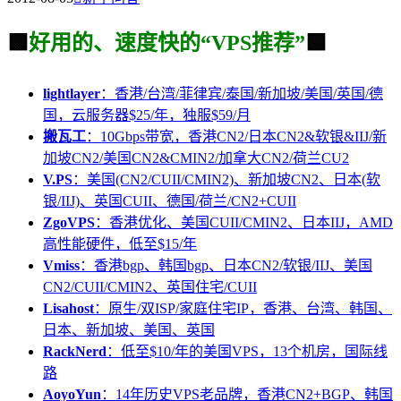
🟩
好用的、速度快的“VPS推荐”
🟩
lightlayer
：香港/台湾/菲律宾/泰国/新加坡/美国/英国/德
国，云服务器$25/年，独服$59/月
搬瓦工
：10Gbps带宽，香港CN2/日本CN2&软银&IIJ/新
加坡CN2/美国CN2&CMIN2/加拿大CN2/荷兰CU2
V.PS
：美国(CN2/CUII/CMIN2)、新加坡CN2、日本(软
银/IIJ)、英国CUII、德国/荷兰/CN2+CUII
ZgoVPS
：香港优化、美国CUII/CMIN2、日本IIJ，AMD
高性能硬件，低至$15/年
Vmiss
：香港bgp、韩国bgp、日本CN2/软银/IIJ、美国
CN2/CUII/CMIN2、英国住宅/CUII
Lisahost
：原生/双ISP/家庭住宅IP，香港、台湾、韩国、
日本、新加坡、美国、英国
RackNerd
：低至$10/年的美国VPS，13个机房，国际线
路
AoyoYun
：14年历史VPS老品牌，香港CN2+BGP、韩国