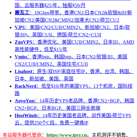
国，云服务器$25/年，独服$59/月
搬瓦工
：10Gbps带宽，香港CN2/日本CN2&软银&IIJ/新
加坡CN2/美国CN2&CMIN2/加拿大CN2/荷兰CU2
V.PS
：美国(CN2/CUII/CMIN2)、新加坡CN2、日本(软
银/IIJ)、英国CUII、德国/荷兰/CN2+CUII
ZgoVPS
：香港优化、美国CUII/CMIN2、日本IIJ，AMD
高性能硬件，低至$15/年
Vmiss
：香港bgp、韩国bgp、日本CN2/软银/IIJ、美国
CN2/CUII/CMIN2、英国住宅/CUII
Lisahost
：原生/双ISP/家庭住宅IP，香港、台湾、韩国、
日本、新加坡、美国、英国
RackNerd
：低至$10/年的美国VPS，13个机房，国际线
路
AoyoYun
：14年历史VPS老品牌，香港CN2+BGP、韩国
CN2+BGP、日本BGP、美国三网全高端
HostWinds
：14年历史美国老品牌，运作美国/荷兰VPS
云，提供250个C段，免费一键换IP
本站服务器托管商
：
https://www.iprr.cn
。主机测评不销售、