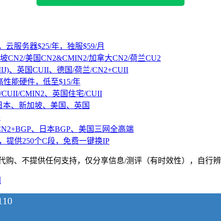
，云服务器$25/年，独服$59/月
坡CN2/美国CN2&CMIN2/加拿大CN2/荷兰CU2
IJ)、英国CUII、德国/荷兰/CN2+CUII
D高性能硬件，低至$15/年
CUII/CMIN2、英国住宅/CUII
、日本、新加坡、美国、英国
路
CN2+BGP、日本BGP、美国三网全高端
，提供250个C段，免费一键换IP
、不提供任何支持，仅分享信息/测评（有时效性），自行辨别，请遵纪守法
图
10