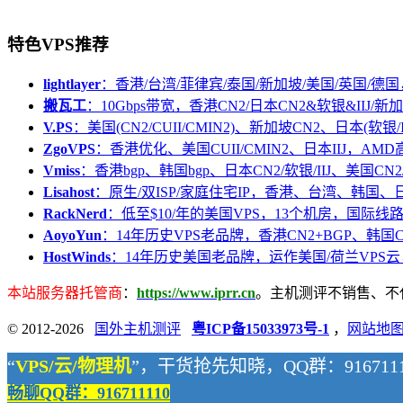
特色VPS推荐
lightlayer
：香港/台湾/菲律宾/泰国/新加坡/美国/英国/德国
搬瓦工
：10Gbps带宽，香港CN2/日本CN2&软银&IIJ/新加
V.PS
：美国(CN2/CUII/CMIN2)、新加坡CN2、日本(软银/I
ZgoVPS
：香港优化、美国CUII/CMIN2、日本IIJ，AM
Vmiss
：香港bgp、韩国bgp、日本CN2/软银/IIJ、美国CN2/
Lisahost
：原生/双ISP/家庭住宅IP，香港、台湾、韩国
RackNerd
：低至$10/年的美国VPS，13个机房，国际线
AoyoYun
：14年历史VPS老品牌，香港CN2+BGP、韩国
HostWinds
：14年历史美国老品牌，运作美国/荷兰VPS云
本站服务器托管商
：
https://www.iprr.cn
。主机测评不销售、不代购
© 2012-2026
国外主机测评
粤ICP备15033973号-1
，
网站地
“
VPS/云/物理机
”，干货抢先知晓，QQ群：9167111
畅聊QQ群：916711110