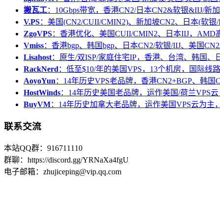
搬瓦工
：10Gbps带宽，香港CN2/日本CN2&软银&IIJ/新加
V.PS
：美国(CN2/CUII/CMIN2)、新加坡CN2、日本(软银/I
ZgoVPS
：香港优化、美国CUII/CMIN2、日本IIJ，AM
Vmiss
：香港bgp、韩国bgp、日本CN2/软银/IIJ、美国CN2/
Lisahost
：原生/双ISP/家庭住宅IP，香港、台湾、韩国
RackNerd
：低至$10/年的美国VPS，13个机房，国际线
AoyoYun
：14年历史VPS老品牌，香港CN2+BGP、韩国
HostWinds
：14年历史美国老品牌，运作美国/荷兰VPS云
BuyVM
：14年历史加拿大老品牌，运作美国VPS云为主，
联系交流
本站QQ群：916711110
群聊：https://discord.gg/YRNaXa4fgU
电子邮箱：zhujiceping@vip.qq.com