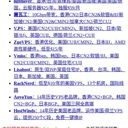
lightlayer
：香港/台湾/菲律宾/泰国/新加坡/美国/英国/德
国，云服务器$25/年，独服$59/月
搬瓦工
：10Gbps带宽，香港CN2/日本CN2&软银&IIJ/新
加坡CN2/美国CN2&CMIN2/加拿大CN2/荷兰CU2
V.PS
：美国(CN2/CUII/CMIN2)、新加坡CN2、日本(软
银/IIJ)、英国CUII、德国/荷兰/CN2+CUII
ZgoVPS
：香港优化、美国CUII/CMIN2、日本IIJ，AMD
高性能硬件，低至$15/年
Vmiss
：香港bgp、韩国bgp、日本CN2/软银/IIJ、美国
CN2/CUII/CMIN2、英国住宅/CUII
Lisahost
：原生/双ISP/家庭住宅IP，香港、台湾、韩国、
日本、新加坡、美国、英国
RackNerd
：低至$10/年的美国VPS，13个机房，国际线
路
AoyoYun
：14年历史VPS老品牌，香港CN2+BGP、韩国
CN2+BGP、日本BGP、美国三网全高端
HostWinds
：14年历史美国老品牌，运作美国/荷兰VPS
云，提供250个C段，免费一键换IP