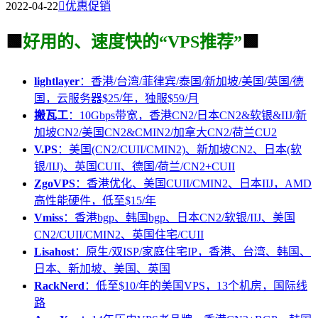
2022-04-22

优惠促销
🟩
好用的、速度快的“VPS推荐”
🟩
lightlayer
：香港/台湾/菲律宾/泰国/新加坡/美国/英国/德
国，云服务器$25/年，独服$59/月
搬瓦工
：10Gbps带宽，香港CN2/日本CN2&软银&IIJ/新
加坡CN2/美国CN2&CMIN2/加拿大CN2/荷兰CU2
V.PS
：美国(CN2/CUII/CMIN2)、新加坡CN2、日本(软
银/IIJ)、英国CUII、德国/荷兰/CN2+CUII
ZgoVPS
：香港优化、美国CUII/CMIN2、日本IIJ，AMD
高性能硬件，低至$15/年
Vmiss
：香港bgp、韩国bgp、日本CN2/软银/IIJ、美国
CN2/CUII/CMIN2、英国住宅/CUII
Lisahost
：原生/双ISP/家庭住宅IP，香港、台湾、韩国、
日本、新加坡、美国、英国
RackNerd
：低至$10/年的美国VPS，13个机房，国际线
路