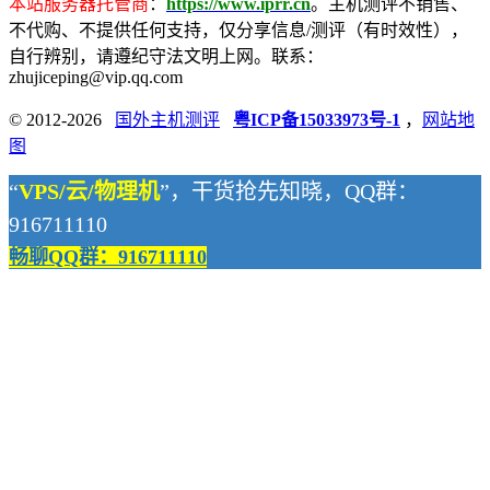
本站服务器托管商
：
https://www.iprr.cn
。主机测评不销售、
不代购、不提供任何支持，仅分享信息/测评（有时效性），
自行辨别，请遵纪守法文明上网。联系：
zhujiceping@vip.qq.com
© 2012-2026
国外主机测评
粤ICP备15033973号-1
，
网站地
图
“
VPS/云/物理机
”，干货抢先知晓，QQ群：
916711110
畅聊QQ群：916711110