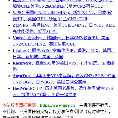
加坡CN2/美国CN2&CMIN2/加拿大CN2/荷兰CU2
V.PS
：美国(CN2/CUII/CMIN2)、新加坡CN2、日本(软
银/IIJ)、英国CUII、德国/荷兰/CN2+CUII
ZgoVPS
：香港优化、美国CUII/CMIN2、日本IIJ，AMD
高性能硬件，低至$15/年
Vmiss
：香港bgp、韩国bgp、日本CN2/软银/IIJ、美国
CN2/CUII/CMIN2、英国住宅/CUII
Lisahost
：原生/双ISP/家庭住宅IP，香港、台湾、韩国、
日本、新加坡、美国、英国
RackNerd
：低至$10/年的美国VPS，13个机房，国际线
路
AoyoYun
：14年历史VPS老品牌，香港CN2+BGP、韩国
CN2+BGP、日本BGP、美国三网全高端
HostWinds
：14年历史美国老品牌，运作美国/荷兰VPS
云，提供250个C段，免费一键换IP
本站服务器托管商
：
https://www.iprr.cn
。主机测评不销售、
不代购、不提供任何支持，仅分享信息/测评（有时效性），
自行辨别，请遵纪守法文明上网。联系：