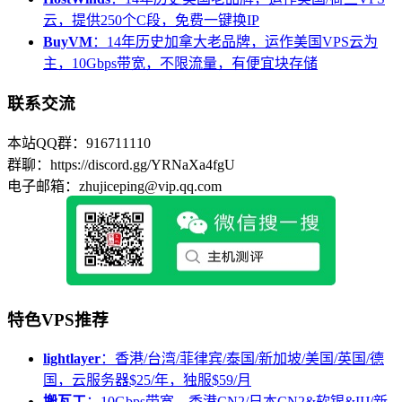
云，提供250个C段，免费一键换IP
BuyVM
：14年历史加拿大老品牌，运作美国VPS云为
主，10Gbps带宽，不限流量，有便宜块存储
联系交流
本站QQ群：916711110
群聊：https://discord.gg/YRNaXa4fgU
电子邮箱：zhujiceping@vip.qq.com
特色VPS推荐
lightlayer
：香港/台湾/菲律宾/泰国/新加坡/美国/英国/德
国，云服务器$25/年，独服$59/月
搬瓦工
：10Gbps带宽，香港CN2/日本CN2&软银&IIJ/新