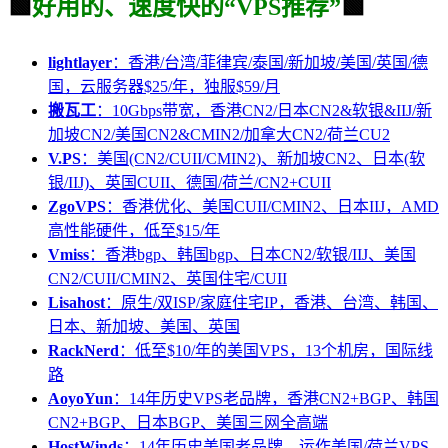
🟩
好用的、速度快的“VPS推荐”
🟩
lightlayer
：香港/台湾/菲律宾/泰国/新加坡/美国/英国/德
国，云服务器$25/年，独服$59/月
搬瓦工
：10Gbps带宽，香港CN2/日本CN2&软银&IIJ/新
加坡CN2/美国CN2&CMIN2/加拿大CN2/荷兰CU2
V.PS
：美国(CN2/CUII/CMIN2)、新加坡CN2、日本(软
银/IIJ)、英国CUII、德国/荷兰/CN2+CUII
ZgoVPS
：香港优化、美国CUII/CMIN2、日本IIJ，AMD
高性能硬件，低至$15/年
Vmiss
：香港bgp、韩国bgp、日本CN2/软银/IIJ、美国
CN2/CUII/CMIN2、英国住宅/CUII
Lisahost
：原生/双ISP/家庭住宅IP，香港、台湾、韩国、
日本、新加坡、美国、英国
RackNerd
：低至$10/年的美国VPS，13个机房，国际线
路
AoyoYun
：14年历史VPS老品牌，香港CN2+BGP、韩国
CN2+BGP、日本BGP、美国三网全高端
HostWinds
：14年历史美国老品牌，运作美国/荷兰VPS