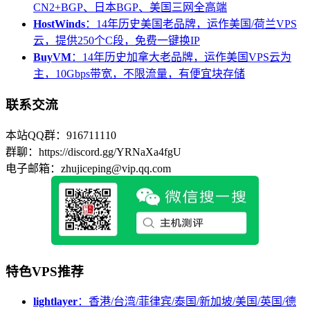
CN2+BGP、日本BGP、美国三网全高端
HostWinds
：14年历史美国老品牌，运作美国/荷兰VPS
云，提供250个C段，免费一键换IP
BuyVM
：14年历史加拿大老品牌，运作美国VPS云为
主，10Gbps带宽，不限流量，有便宜块存储
联系交流
本站QQ群：916711110
群聊：https://discord.gg/YRNaXa4fgU
电子邮箱：zhujiceping@vip.qq.com
特色VPS推荐
lightlayer
：香港/台湾/菲律宾/泰国/新加坡/美国/英国/德