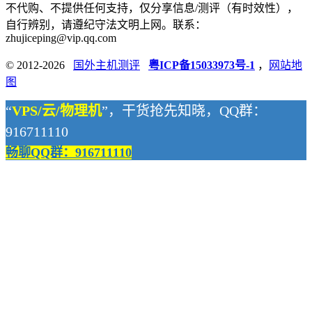
不代购、不提供任何支持，仅分享信息/测评（有时效性），
自行辨别，请遵纪守法文明上网。联系：
zhujiceping@vip.qq.com
© 2012-2026
国外主机测评
粤ICP备15033973号-1
，
网站地
图
“
VPS/云/物理机
”，干货抢先知晓，QQ群：
916711110
畅聊QQ群：916711110