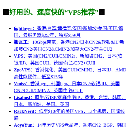
🟩
好用的、速度快的“VPS推荐”
🟩
lightlayer
：香港/台湾/菲律宾/泰国/新加坡/美国/英国/德
国，云服务器$25/年，独服$59/月
搬瓦工
：10Gbps带宽，香港CN2/日本CN2&软银&IIJ/新
加坡CN2/美国CN2&CMIN2/加拿大CN2/荷兰CU2
V.PS
：美国(CN2/CUII/CMIN2)、新加坡CN2、日本(软
银/IIJ)、英国CUII、德国/荷兰/CN2+CUII
ZgoVPS
：香港优化、美国CUII/CMIN2、日本IIJ，AMD
高性能硬件，低至$15/年
Vmiss
：香港bgp、韩国bgp、日本CN2/软银/IIJ、美国
CN2/CUII/CMIN2、英国住宅/CUII
Lisahost
：原生/双ISP/家庭住宅IP，香港、台湾、韩国、
日本、新加坡、美国、英国
RackNerd
：低至$10/年的美国VPS，13个机房，国际线
路
AoyoYun
：14年历史VPS老品牌，香港CN2+BGP、韩国