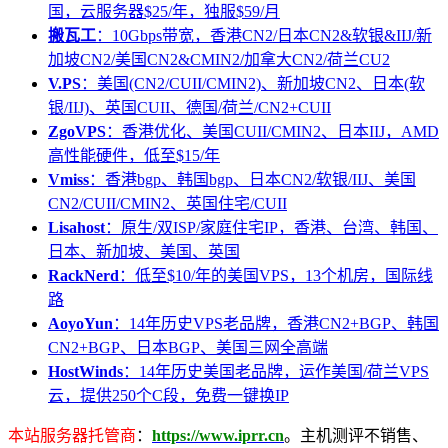
国，云服务器$25/年，独服$59/月
搬瓦工
：10Gbps带宽，香港CN2/日本CN2&软银&IIJ/新
加坡CN2/美国CN2&CMIN2/加拿大CN2/荷兰CU2
V.PS
：美国(CN2/CUII/CMIN2)、新加坡CN2、日本(软
银/IIJ)、英国CUII、德国/荷兰/CN2+CUII
ZgoVPS
：香港优化、美国CUII/CMIN2、日本IIJ，AMD
高性能硬件，低至$15/年
Vmiss
：香港bgp、韩国bgp、日本CN2/软银/IIJ、美国
CN2/CUII/CMIN2、英国住宅/CUII
Lisahost
：原生/双ISP/家庭住宅IP，香港、台湾、韩国、
日本、新加坡、美国、英国
RackNerd
：低至$10/年的美国VPS，13个机房，国际线
路
AoyoYun
：14年历史VPS老品牌，香港CN2+BGP、韩国
CN2+BGP、日本BGP、美国三网全高端
HostWinds
：14年历史美国老品牌，运作美国/荷兰VPS
云，提供250个C段，免费一键换IP
本站服务器托管商
：
https://www.iprr.cn
。主机测评不销售、