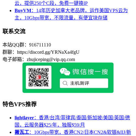
云，提供250个C段，免费一键换IP
BuyVM
：14年历史加拿大老品牌，运作美国VPS云为
主，10Gbps带宽，不限流量，有便宜块存储
联系交流
本站QQ群：916711110
群聊：https://discord.gg/YRNaXa4fgU
电子邮箱：zhujiceping@vip.qq.com
特色VPS推荐
lightlayer
：香港/台湾/菲律宾/泰国/新加坡/美国/英国/德
国，云服务器$25/年，独服$59/月
搬瓦工
：10Gbps带宽，香港CN2/日本CN2&软银&IIJ/新