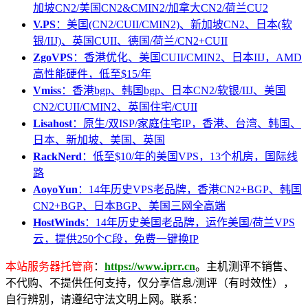
加坡CN2/美国CN2&CMIN2/加拿大CN2/荷兰CU2
V.PS
：美国(CN2/CUII/CMIN2)、新加坡CN2、日本(软
银/IIJ)、英国CUII、德国/荷兰/CN2+CUII
ZgoVPS
：香港优化、美国CUII/CMIN2、日本IIJ，AMD
高性能硬件，低至$15/年
Vmiss
：香港bgp、韩国bgp、日本CN2/软银/IIJ、美国
CN2/CUII/CMIN2、英国住宅/CUII
Lisahost
：原生/双ISP/家庭住宅IP，香港、台湾、韩国、
日本、新加坡、美国、英国
RackNerd
：低至$10/年的美国VPS，13个机房，国际线
路
AoyoYun
：14年历史VPS老品牌，香港CN2+BGP、韩国
CN2+BGP、日本BGP、美国三网全高端
HostWinds
：14年历史美国老品牌，运作美国/荷兰VPS
云，提供250个C段，免费一键换IP
本站服务器托管商
：
https://www.iprr.cn
。主机测评不销售、
不代购、不提供任何支持，仅分享信息/测评（有时效性），
自行辨别，请遵纪守法文明上网。联系：