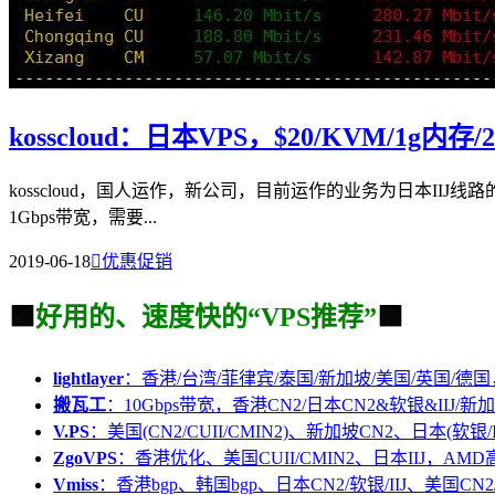
kosscloud：日本VPS，$20/KVM/1g内
kosscloud，国人运作，新公司，目前运作的业务为日本IIJ线路的VP
1Gbps带宽，需要...
2019-06-18

优惠促销
🟩
好用的、速度快的“VPS推荐”
🟩
lightlayer
：香港/台湾/菲律宾/泰国/新加坡/美国/英国/德国
搬瓦工
：10Gbps带宽，香港CN2/日本CN2&软银&IIJ/新加
V.PS
：美国(CN2/CUII/CMIN2)、新加坡CN2、日本(软银/I
ZgoVPS
：香港优化、美国CUII/CMIN2、日本IIJ，AM
Vmiss
：香港bgp、韩国bgp、日本CN2/软银/IIJ、美国CN2/