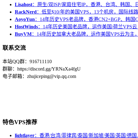
Lisahost
：原生/双ISP/家庭住宅IP，香港、台湾、韩国
RackNerd
：低至$10/年的美国VPS，13个机房，国际线
AoyoYun
：14年历史VPS老品牌，香港CN2+BGP、韩国
HostWinds
：14年历史美国老品牌，运作美国/荷兰VPS云
BuyVM
：14年历史加拿大老品牌，运作美国VPS云为主，
联系交流
本站QQ群：916711110
群聊：https://discord.gg/YRNaXa4fgU
电子邮箱：zhujiceping@vip.qq.com
特色VPS推荐
lightlayer
：香港/台湾/菲律宾/泰国/新加坡/美国/英国/德国