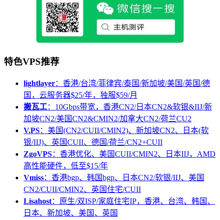
特色VPS推荐
lightlayer
：香港/台湾/菲律宾/泰国/新加坡/美国/英国/德
国，云服务器$25/年，独服$59/月
搬瓦工
：10Gbps带宽，香港CN2/日本CN2&软银&IIJ/新
加坡CN2/美国CN2&CMIN2/加拿大CN2/荷兰CU2
V.PS
：美国(CN2/CUII/CMIN2)、新加坡CN2、日本(软
银/IIJ)、英国CUII、德国/荷兰/CN2+CUII
ZgoVPS
：香港优化、美国CUII/CMIN2、日本IIJ，AMD
高性能硬件，低至$15/年
Vmiss
：香港bgp、韩国bgp、日本CN2/软银/IIJ、美国
CN2/CUII/CMIN2、英国住宅/CUII
Lisahost
：原生/双ISP/家庭住宅IP，香港、台湾、韩国、
日本、新加坡、美国、英国