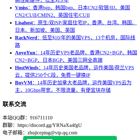
高性能硬件，低至$15/年
Vmiss
：香港bgp、韩国bgp、日本CN2/软银/IIJ、美国
CN2/CUII/CMIN2、英国住宅/CUII
Lisahost
：原生/双ISP/家庭住宅IP，香港、台湾、韩国、
日本、新加坡、美国、英国
RackNerd
：低至$10/年的美国VPS，13个机房，国际线
路
AoyoYun
：14年历史VPS老品牌，香港CN2+BGP、韩国
CN2+BGP、日本BGP、美国三网全高端
HostWinds
：14年历史美国老品牌，运作美国/荷兰VPS
云，提供250个C段，免费一键换IP
BuyVM
：14年历史加拿大老品牌，运作美国VPS云为
主，10Gbps带宽，不限流量，有便宜块存储
联系交流
本站QQ群：916711110
群聊：https://discord.gg/YRNaXa4fgU
电子邮箱：zhujiceping@vip.qq.com