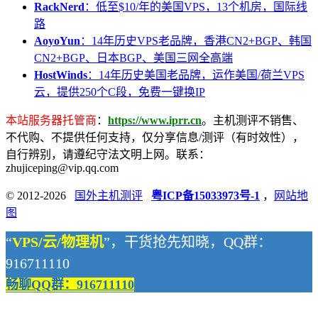
RackNerd
：低至$10/年的美国VPS，13个机房，国际线
路
AoyoYun
：14年历史VPS老品牌，香港CN2+BGP、韩国
CN2+BGP、日本BGP、美国三网全高端
HostWinds
：14年历史美国老品牌，运作美国/荷兰VPS
云，提供250个C段，免费一键换IP
本站服务器托管商
：
https://www.iprr.cn
。主机测评不销售、
不代购、不提供任何支持，仅分享信息/测评（有时效性），
自行辨别，请遵纪守法文明上网。联系：
zhujiceping@vip.qq.com
© 2012-2026
国外主机测评
粤ICP备15033973号-1
，
网站地
图
“
VPS/云/物理机
”，干货抢先知晓，QQ群：
916711110
畅聊QQ群：916711110