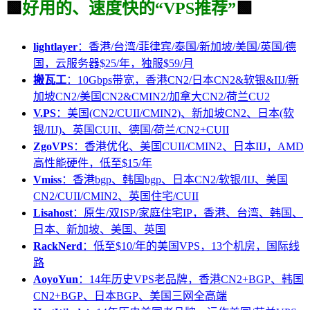
🟩
好用的、速度快的“VPS推荐”
🟩
lightlayer
：香港/台湾/菲律宾/泰国/新加坡/美国/英国/德
国，云服务器$25/年，独服$59/月
搬瓦工
：10Gbps带宽，香港CN2/日本CN2&软银&IIJ/新
加坡CN2/美国CN2&CMIN2/加拿大CN2/荷兰CU2
V.PS
：美国(CN2/CUII/CMIN2)、新加坡CN2、日本(软
银/IIJ)、英国CUII、德国/荷兰/CN2+CUII
ZgoVPS
：香港优化、美国CUII/CMIN2、日本IIJ，AMD
高性能硬件，低至$15/年
Vmiss
：香港bgp、韩国bgp、日本CN2/软银/IIJ、美国
CN2/CUII/CMIN2、英国住宅/CUII
Lisahost
：原生/双ISP/家庭住宅IP，香港、台湾、韩国、
日本、新加坡、美国、英国
RackNerd
：低至$10/年的美国VPS，13个机房，国际线
路
AoyoYun
：14年历史VPS老品牌，香港CN2+BGP、韩国
CN2+BGP、日本BGP、美国三网全高端