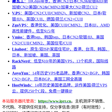
搬瓦工
：10Gbps带宽，香港CN2/日本CN2&软银&IIJ/新
加坡CN2/美国CN2&CMIN2/加拿大CN2/荷兰CU2
V.PS
：美国(CN2/CUII/CMIN2)、新加坡CN2、日本(软
银/IIJ)、英国CUII、德国/荷兰/CN2+CUII
ZgoVPS
：香港优化、美国CUII/CMIN2、日本IIJ，AMD
高性能硬件，低至$15/年
Vmiss
：香港bgp、韩国bgp、日本CN2/软银/IIJ、美国
CN2/CUII/CMIN2、英国住宅/CUII
Lisahost
：原生/双ISP/家庭住宅IP，香港、台湾、韩国、
日本、新加坡、美国、英国
RackNerd
：低至$10/年的美国VPS，13个机房，国际线
路
AoyoYun
：14年历史VPS老品牌，香港CN2+BGP、韩国
CN2+BGP、日本BGP、美国三网全高端
HostWinds
：14年历史美国老品牌，运作美国/荷兰VPS
云，提供250个C段，免费一键换IP
本站服务器托管商
：
https://www.iprr.cn
。主机测评不销售、
不代购、不提供任何支持，仅分享信息/测评（有时效性），