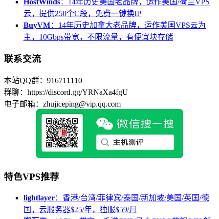
HostWinds
：14年历史美国老品牌，运作美国/荷兰VPS
云，提供250个C段，免费一键换IP
BuyVM
：14年历史加拿大老品牌，运作美国VPS云为
主，10Gbps带宽，不限流量，有便宜块存储
联系交流
本站QQ群：916711110
群聊：https://discord.gg/YRNaXa4fgU
电子邮箱：zhujiceping@vip.qq.com
特色VPS推荐
lightlayer
：香港/台湾/菲律宾/泰国/新加坡/美国/英国/德
国，云服务器$25/年，独服$59/月