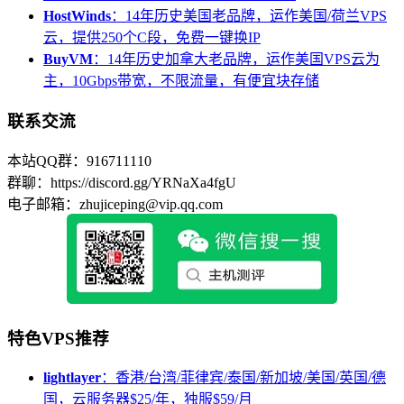
HostWinds
：14年历史美国老品牌，运作美国/荷兰VPS
云，提供250个C段，免费一键换IP
BuyVM
：14年历史加拿大老品牌，运作美国VPS云为
主，10Gbps带宽，不限流量，有便宜块存储
联系交流
本站QQ群：916711110
群聊：https://discord.gg/YRNaXa4fgU
电子邮箱：zhujiceping@vip.qq.com
特色VPS推荐
lightlayer
：香港/台湾/菲律宾/泰国/新加坡/美国/英国/德
国，云服务器$25/年，独服$59/月