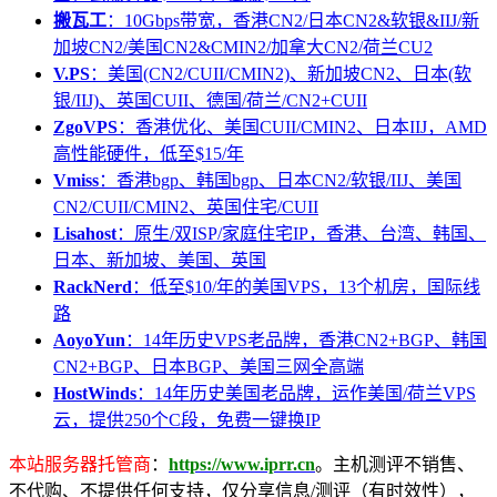
搬瓦工
：10Gbps带宽，香港CN2/日本CN2&软银&IIJ/新
加坡CN2/美国CN2&CMIN2/加拿大CN2/荷兰CU2
V.PS
：美国(CN2/CUII/CMIN2)、新加坡CN2、日本(软
银/IIJ)、英国CUII、德国/荷兰/CN2+CUII
ZgoVPS
：香港优化、美国CUII/CMIN2、日本IIJ，AMD
高性能硬件，低至$15/年
Vmiss
：香港bgp、韩国bgp、日本CN2/软银/IIJ、美国
CN2/CUII/CMIN2、英国住宅/CUII
Lisahost
：原生/双ISP/家庭住宅IP，香港、台湾、韩国、
日本、新加坡、美国、英国
RackNerd
：低至$10/年的美国VPS，13个机房，国际线
路
AoyoYun
：14年历史VPS老品牌，香港CN2+BGP、韩国
CN2+BGP、日本BGP、美国三网全高端
HostWinds
：14年历史美国老品牌，运作美国/荷兰VPS
云，提供250个C段，免费一键换IP
本站服务器托管商
：
https://www.iprr.cn
。主机测评不销售、
不代购、不提供任何支持，仅分享信息/测评（有时效性），