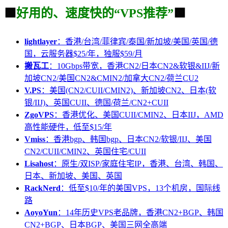
🟩
好用的、速度快的“VPS推荐”
🟩
lightlayer
：香港/台湾/菲律宾/泰国/新加坡/美国/英国/德
国，云服务器$25/年，独服$59/月
搬瓦工
：10Gbps带宽，香港CN2/日本CN2&软银&IIJ/新
加坡CN2/美国CN2&CMIN2/加拿大CN2/荷兰CU2
V.PS
：美国(CN2/CUII/CMIN2)、新加坡CN2、日本(软
银/IIJ)、英国CUII、德国/荷兰/CN2+CUII
ZgoVPS
：香港优化、美国CUII/CMIN2、日本IIJ，AMD
高性能硬件，低至$15/年
Vmiss
：香港bgp、韩国bgp、日本CN2/软银/IIJ、美国
CN2/CUII/CMIN2、英国住宅/CUII
Lisahost
：原生/双ISP/家庭住宅IP，香港、台湾、韩国、
日本、新加坡、美国、英国
RackNerd
：低至$10/年的美国VPS，13个机房，国际线
路
AoyoYun
：14年历史VPS老品牌，香港CN2+BGP、韩国
CN2+BGP、日本BGP、美国三网全高端