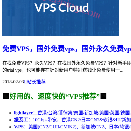
免费VPS，国外免费vps，国外永久免费vp
在找免费VPS？永久VPS？在找国外永久免费VPS？针对新
的trial vps，也可能存在针对新用户特别送钱让免费使用一...
2018-02-03

站长推荐
🟩
好用的、速度快的“VPS推荐”
🟩
lightlayer
：香港/台湾/菲律宾/泰国/新加坡/美国/英国/德国
搬瓦工
：10Gbps带宽，香港CN2/日本CN2&软银&IIJ/新加
V.PS
：美国(CN2/CUII/CMIN2)、新加坡CN2、日本(软银/I