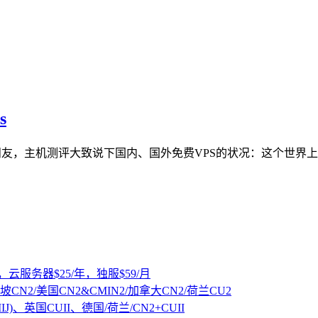
s
手朋友，主机测评大致说下国内、国外免费VPS的状况：这个世界
，云服务器$25/年，独服$59/月
坡CN2/美国CN2&CMIN2/加拿大CN2/荷兰CU2
IJ)、英国CUII、德国/荷兰/CN2+CUII