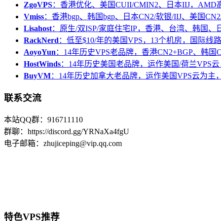
ZgoVPS
：香港优化、美国CUII/CMIN2、日本IIJ，AM
Vmiss
：香港bgp、韩国bgp、日本CN2/软银/IIJ、美国CN2/
Lisahost
：原生/双ISP/家庭住宅IP，香港、台湾、韩国
RackNerd
：低至$10/年的美国VPS，13个机房，国际线
AoyoYun
：14年历史VPS老品牌，香港CN2+BGP、韩国
HostWinds
：14年历史美国老品牌，运作美国/荷兰VPS云
BuyVM
：14年历史加拿大老品牌，运作美国VPS云为主，
联系交流
本站QQ群：916711110
群聊：https://discord.gg/YRNaXa4fgU
电子邮箱：zhujiceping@vip.qq.com
特色VPS推荐