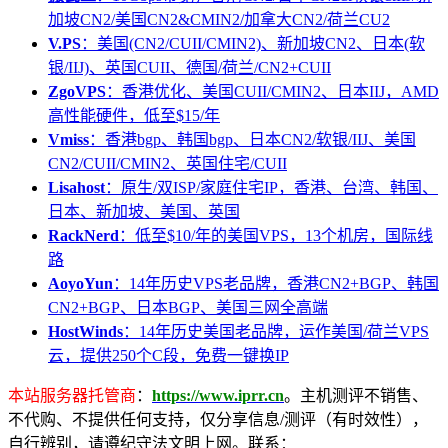
加坡CN2/美国CN2&CMIN2/加拿大CN2/荷兰CU2
V.PS
：美国(CN2/CUII/CMIN2)、新加坡CN2、日本(软
银/IIJ)、英国CUII、德国/荷兰/CN2+CUII
ZgoVPS
：香港优化、美国CUII/CMIN2、日本IIJ，AMD
高性能硬件，低至$15/年
Vmiss
：香港bgp、韩国bgp、日本CN2/软银/IIJ、美国
CN2/CUII/CMIN2、英国住宅/CUII
Lisahost
：原生/双ISP/家庭住宅IP，香港、台湾、韩国、
日本、新加坡、美国、英国
RackNerd
：低至$10/年的美国VPS，13个机房，国际线
路
AoyoYun
：14年历史VPS老品牌，香港CN2+BGP、韩国
CN2+BGP、日本BGP、美国三网全高端
HostWinds
：14年历史美国老品牌，运作美国/荷兰VPS
云，提供250个C段，免费一键换IP
本站服务器托管商
：
https://www.iprr.cn
。主机测评不销售、
不代购、不提供任何支持，仅分享信息/测评（有时效性），
自行辨别，请遵纪守法文明上网。联系：