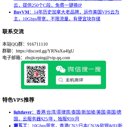
云，提供250个C段，免费一键换IP
BuyVM
：14年历史加拿大老品牌，运作美国VPS云为
主，10Gbps带宽，不限流量，有便宜块存储
联系交流
本站QQ群：916711110
群聊：https://discord.gg/YRNaXa4fgU
电子邮箱：zhujiceping@vip.qq.com
特色VPS推荐
lightlayer
：香港/台湾/菲律宾/泰国/新加坡/美国/英国/德
国，云服务器$25/年，独服$59/月
搬瓦工
：10Gbps带宽，香港CN2/日本CN2&软银&IIJ/新