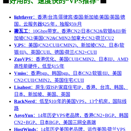
🟩
好用的、速度快的“VPS推荐”
🟩
lightlayer
：香港/台湾/菲律宾/泰国/新加坡/美国/英国/德
国，云服务器$25/年，独服$59/月
搬瓦工
：10Gbps带宽，香港CN2/日本CN2&软银&IIJ/新
加坡CN2/美国CN2&CMIN2/加拿大CN2/荷兰CU2
V.PS
：美国(CN2/CUII/CMIN2)、新加坡CN2、日本(软
银/IIJ)、英国CUII、德国/荷兰/CN2+CUII
ZgoVPS
：香港优化、美国CUII/CMIN2、日本IIJ，AMD
高性能硬件，低至$15/年
Vmiss
：香港bgp、韩国bgp、日本CN2/软银/IIJ、美国
CN2/CUII/CMIN2、英国住宅/CUII
Lisahost
：原生/双ISP/家庭住宅IP，香港、台湾、韩国、
日本、新加坡、美国、英国
RackNerd
：低至$10/年的美国VPS，13个机房，国际线
路
AoyoYun
：14年历史VPS老品牌，香港CN2+BGP、韩国
CN2+BGP、日本BGP、美国三网全高端
HostWinds
：14年历史美国老品牌，运作美国/荷兰VPS