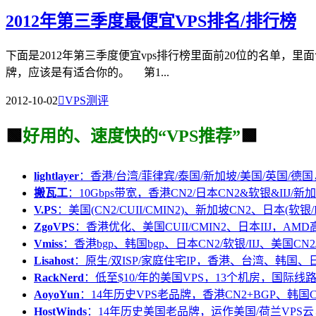
2012年第三季度最便宜VPS排名/排行榜
下面是2012年第三季度便宜vps排行榜里面前20位的名单，
牌，应该是有适合你的。 第1...
2012-10-02

VPS测评
🟩
好用的、速度快的“VPS推荐”
🟩
lightlayer
：香港/台湾/菲律宾/泰国/新加坡/美国/英国/德国
搬瓦工
：10Gbps带宽，香港CN2/日本CN2&软银&IIJ/新加
V.PS
：美国(CN2/CUII/CMIN2)、新加坡CN2、日本(软银/I
ZgoVPS
：香港优化、美国CUII/CMIN2、日本IIJ，AM
Vmiss
：香港bgp、韩国bgp、日本CN2/软银/IIJ、美国CN2/
Lisahost
：原生/双ISP/家庭住宅IP，香港、台湾、韩国
RackNerd
：低至$10/年的美国VPS，13个机房，国际线
AoyoYun
：14年历史VPS老品牌，香港CN2+BGP、韩国
HostWinds
：14年历史美国老品牌，运作美国/荷兰VPS云