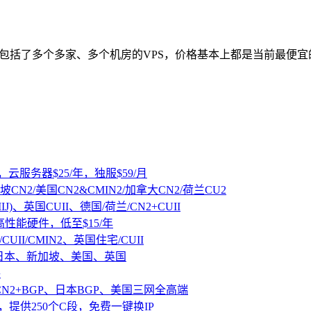
里面包括了多个多家、多个机房的VPS，价格基本上都是当前最便宜
，云服务器$25/年，独服$59/月
坡CN2/美国CN2&CMIN2/加拿大CN2/荷兰CU2
IJ)、英国CUII、德国/荷兰/CN2+CUII
D高性能硬件，低至$15/年
CUII/CMIN2、英国住宅/CUII
、日本、新加坡、美国、英国
路
CN2+BGP、日本BGP、美国三网全高端
，提供250个C段，免费一键换IP