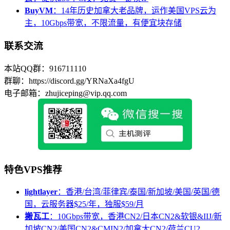
BuyVM
：14年历史加拿大老品牌，运作美国VPS云为
主，10Gbps带宽，不限流量，有便宜块存储
联系交流
本站QQ群：916711110
群聊：https://discord.gg/YRNaXa4fgU
电子邮箱：zhujiceping@vip.qq.com
特色VPS推荐
lightlayer
：香港/台湾/菲律宾/泰国/新加坡/美国/英国/德
国，云服务器$25/年，独服$59/月
搬瓦工
：10Gbps带宽，香港CN2/日本CN2&软银&IIJ/新
加坡CN2/美国CN2&CMIN2/加拿大CN2/荷兰CU2