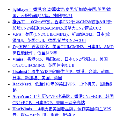
lightlayer
：香港/台湾/菲律宾/泰国/新加坡/美国/英国/德
国，云服务器$25/年，独服$59/月
搬瓦工
：10Gbps带宽，香港CN2/日本CN2&软银&IIJ/新
加坡CN2/美国CN2&CMIN2/加拿大CN2/荷兰CU2
V.PS
：美国(CN2/CUII/CMIN2)、新加坡CN2、日本(软
银/IIJ)、英国CUII、德国/荷兰/CN2+CUII
ZgoVPS
：香港优化、美国CUII/CMIN2、日本IIJ，AMD
高性能硬件，低至$15/年
Vmiss
：香港bgp、韩国bgp、日本CN2/软银/IIJ、美国
CN2/CUII/CMIN2、英国住宅/CUII
Lisahost
：原生/双ISP/家庭住宅IP，香港、台湾、韩国、
日本、新加坡、美国、英国
RackNerd
：低至$10/年的美国VPS，13个机房，国际线
路
AoyoYun
：14年历史VPS老品牌，香港CN2+BGP、韩国
CN2+BGP、日本BGP、美国三网全高端
HostWinds
：14年历史美国老品牌，运作美国/荷兰VPS
云，提供250个C段，免费一键换IP