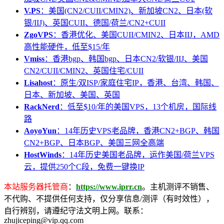
V.PS
：美国(CN2/CUII/CMIN2)、新加坡CN2、日本(软
银/IIJ)、英国CUII、德国/荷兰/CN2+CUII
ZgoVPS
：香港优化、美国CUII/CMIN2、日本IIJ，AMD
高性能硬件，低至$15/年
Vmiss
：香港bgp、韩国bgp、日本CN2/软银/IIJ、美国
CN2/CUII/CMIN2、英国住宅/CUII
Lisahost
：原生/双ISP/家庭住宅IP，香港、台湾、韩国、
日本、新加坡、美国、英国
RackNerd
：低至$10/年的美国VPS，13个机房，国际线
路
AoyoYun
：14年历史VPS老品牌，香港CN2+BGP、韩国
CN2+BGP、日本BGP、美国三网全高端
HostWinds
：14年历史美国老品牌，运作美国/荷兰VPS
云，提供250个C段，免费一键换IP
本站服务器托管商
：
https://www.iprr.cn
。主机测评不销售、
不代购、不提供任何支持，仅分享信息/测评（有时效性），
自行辨别，请遵纪守法文明上网。联系：
zhujiceping@vip.qq.com