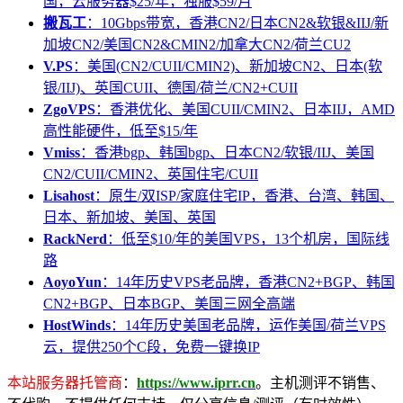
国，云服务器$25/年，独服$59/月
搬瓦工
：10Gbps带宽，香港CN2/日本CN2&软银&IIJ/新
加坡CN2/美国CN2&CMIN2/加拿大CN2/荷兰CU2
V.PS
：美国(CN2/CUII/CMIN2)、新加坡CN2、日本(软
银/IIJ)、英国CUII、德国/荷兰/CN2+CUII
ZgoVPS
：香港优化、美国CUII/CMIN2、日本IIJ，AMD
高性能硬件，低至$15/年
Vmiss
：香港bgp、韩国bgp、日本CN2/软银/IIJ、美国
CN2/CUII/CMIN2、英国住宅/CUII
Lisahost
：原生/双ISP/家庭住宅IP，香港、台湾、韩国、
日本、新加坡、美国、英国
RackNerd
：低至$10/年的美国VPS，13个机房，国际线
路
AoyoYun
：14年历史VPS老品牌，香港CN2+BGP、韩国
CN2+BGP、日本BGP、美国三网全高端
HostWinds
：14年历史美国老品牌，运作美国/荷兰VPS
云，提供250个C段，免费一键换IP
本站服务器托管商
：
https://www.iprr.cn
。主机测评不销售、