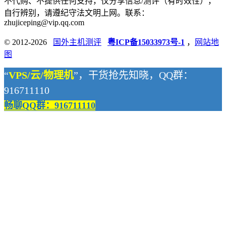
不代购、不提供任何支持，仅分享信息/测评（有时效性），
自行辨别，请遵纪守法文明上网。联系：
zhujiceping@vip.qq.com
© 2012-2026
国外主机测评
粤ICP备15033973号-1
，
网站地
图
“
VPS/云/物理机
”，干货抢先知晓，QQ群：
916711110
畅聊QQ群：916711110