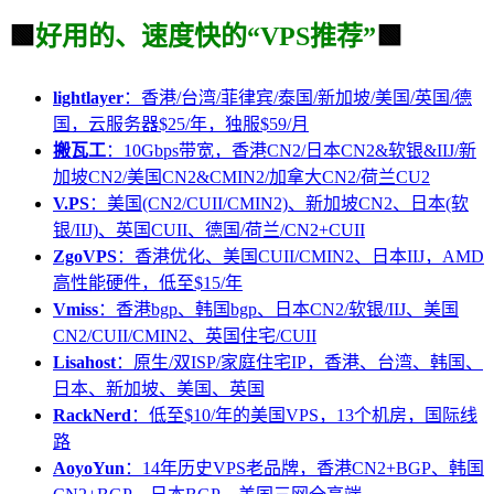
🟩
好用的、速度快的“VPS推荐”
🟩
lightlayer
：香港/台湾/菲律宾/泰国/新加坡/美国/英国/德
国，云服务器$25/年，独服$59/月
搬瓦工
：10Gbps带宽，香港CN2/日本CN2&软银&IIJ/新
加坡CN2/美国CN2&CMIN2/加拿大CN2/荷兰CU2
V.PS
：美国(CN2/CUII/CMIN2)、新加坡CN2、日本(软
银/IIJ)、英国CUII、德国/荷兰/CN2+CUII
ZgoVPS
：香港优化、美国CUII/CMIN2、日本IIJ，AMD
高性能硬件，低至$15/年
Vmiss
：香港bgp、韩国bgp、日本CN2/软银/IIJ、美国
CN2/CUII/CMIN2、英国住宅/CUII
Lisahost
：原生/双ISP/家庭住宅IP，香港、台湾、韩国、
日本、新加坡、美国、英国
RackNerd
：低至$10/年的美国VPS，13个机房，国际线
路
AoyoYun
：14年历史VPS老品牌，香港CN2+BGP、韩国