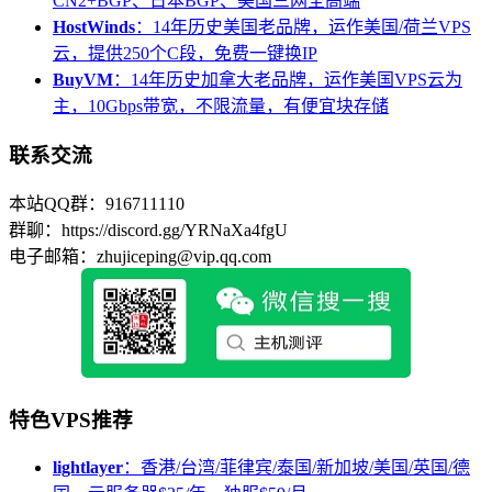
CN2+BGP、日本BGP、美国三网全高端
HostWinds
：14年历史美国老品牌，运作美国/荷兰VPS
云，提供250个C段，免费一键换IP
BuyVM
：14年历史加拿大老品牌，运作美国VPS云为
主，10Gbps带宽，不限流量，有便宜块存储
联系交流
本站QQ群：916711110
群聊：https://discord.gg/YRNaXa4fgU
电子邮箱：zhujiceping@vip.qq.com
特色VPS推荐
lightlayer
：香港/台湾/菲律宾/泰国/新加坡/美国/英国/德