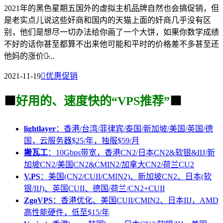
2021年的黑色星期五国外的虚拟主机品牌自然也会搞促销，但
是老实点儿说这些奸商和国内的天猫上面的奸商几乎没有区
别，他们是想尽一切办法给你画了一个大饼，如果你数学成绩
不好的话你甚至都算不出来他可能和平时的价格差不多甚至还
他妈的涨价了̷...
2021-11-19

优惠促销
🟩
好用的、速度快的“VPS推荐”
🟩
lightlayer
：香港/台湾/菲律宾/泰国/新加坡/美国/英国/德
国，云服务器$25/年，独服$59/月
搬瓦工
：10Gbps带宽，香港CN2/日本CN2&软银&IIJ/新
加坡CN2/美国CN2&CMIN2/加拿大CN2/荷兰CU2
V.PS
：美国(CN2/CUII/CMIN2)、新加坡CN2、日本(软
银/IIJ)、英国CUII、德国/荷兰/CN2+CUII
ZgoVPS
：香港优化、美国CUII/CMIN2、日本IIJ，AMD
高性能硬件，低至$15/年