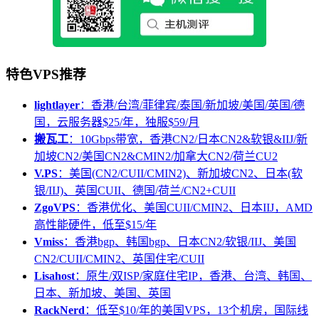
特色VPS推荐
lightlayer
：香港/台湾/菲律宾/泰国/新加坡/美国/英国/德
国，云服务器$25/年，独服$59/月
搬瓦工
：10Gbps带宽，香港CN2/日本CN2&软银&IIJ/新
加坡CN2/美国CN2&CMIN2/加拿大CN2/荷兰CU2
V.PS
：美国(CN2/CUII/CMIN2)、新加坡CN2、日本(软
银/IIJ)、英国CUII、德国/荷兰/CN2+CUII
ZgoVPS
：香港优化、美国CUII/CMIN2、日本IIJ，AMD
高性能硬件，低至$15/年
Vmiss
：香港bgp、韩国bgp、日本CN2/软银/IIJ、美国
CN2/CUII/CMIN2、英国住宅/CUII
Lisahost
：原生/双ISP/家庭住宅IP，香港、台湾、韩国、
日本、新加坡、美国、英国
RackNerd
：低至$10/年的美国VPS，13个机房，国际线