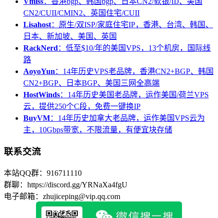
Vmiss
：香港bgp、韩国bgp、日本CN2/软银/IIJ、美国
CN2/CUII/CMIN2、英国住宅/CUII
Lisahost
：原生/双ISP/家庭住宅IP，香港、台湾、韩国、
日本、新加坡、美国、英国
RackNerd
：低至$10/年的美国VPS，13个机房，国际线
路
AoyoYun
：14年历史VPS老品牌，香港CN2+BGP、韩国
CN2+BGP、日本BGP、美国三网全高端
HostWinds
：14年历史美国老品牌，运作美国/荷兰VPS
云，提供250个C段，免费一键换IP
BuyVM
：14年历史加拿大老品牌，运作美国VPS云为
主，10Gbps带宽，不限流量，有便宜块存储
联系交流
本站QQ群：916711110
群聊：https://discord.gg/YRNaXa4fgU
电子邮箱：zhujiceping@vip.qq.com