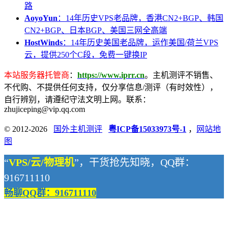
路
AoyoYun
：14年历史VPS老品牌，香港CN2+BGP、韩国
CN2+BGP、日本BGP、美国三网全高端
HostWinds
：14年历史美国老品牌，运作美国/荷兰VPS
云，提供250个C段，免费一键换IP
本站服务器托管商
：
https://www.iprr.cn
。主机测评不销售、
不代购、不提供任何支持，仅分享信息/测评（有时效性），
自行辨别，请遵纪守法文明上网。联系：
zhujiceping@vip.qq.com
© 2012-2026
国外主机测评
粤ICP备15033973号-1
，
网站地
图
“
VPS/云/物理机
”，干货抢先知晓，QQ群：
916711110
畅聊QQ群：916711110