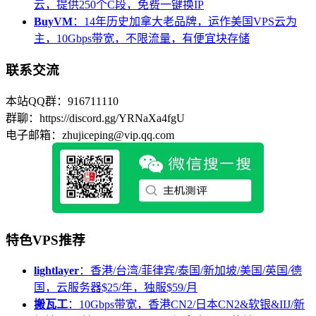
云，提供250个C段，免费一键换IP
BuyVM
：14年历史加拿大老品牌，运作美国VPS云为
主，10Gbps带宽，不限流量，有便宜块存储
联系交流
本站QQ群：916711110
群聊：https://discord.gg/YRNaXa4fgU
电子邮箱：zhujiceping@vip.qq.com
特色VPS推荐
lightlayer
：香港/台湾/菲律宾/泰国/新加坡/美国/英国/德
国，云服务器$25/年，独服$59/月
搬瓦工
：10Gbps带宽，香港CN2/日本CN2&软银&IIJ/新