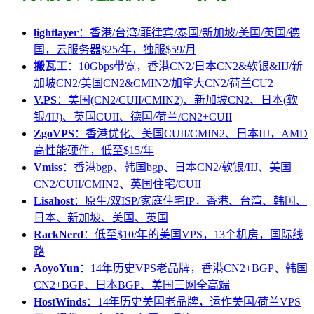
lightlayer
：香港/台湾/菲律宾/泰国/新加坡/美国/英国/德
国，云服务器$25/年，独服$59/月
搬瓦工
：10Gbps带宽，香港CN2/日本CN2&软银&IIJ/新
加坡CN2/美国CN2&CMIN2/加拿大CN2/荷兰CU2
V.PS
：美国(CN2/CUII/CMIN2)、新加坡CN2、日本(软
银/IIJ)、英国CUII、德国/荷兰/CN2+CUII
ZgoVPS
：香港优化、美国CUII/CMIN2、日本IIJ，AMD
高性能硬件，低至$15/年
Vmiss
：香港bgp、韩国bgp、日本CN2/软银/IIJ、美国
CN2/CUII/CMIN2、英国住宅/CUII
Lisahost
：原生/双ISP/家庭住宅IP，香港、台湾、韩国、
日本、新加坡、美国、英国
RackNerd
：低至$10/年的美国VPS，13个机房，国际线
路
AoyoYun
：14年历史VPS老品牌，香港CN2+BGP、韩国
CN2+BGP、日本BGP、美国三网全高端
HostWinds
：14年历史美国老品牌，运作美国/荷兰VPS