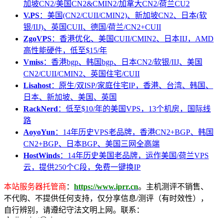
加坡CN2/美国CN2&CMIN2/加拿大CN2/荷兰CU2
V.PS
：美国(CN2/CUII/CMIN2)、新加坡CN2、日本(软
银/IIJ)、英国CUII、德国/荷兰/CN2+CUII
ZgoVPS
：香港优化、美国CUII/CMIN2、日本IIJ，AMD
高性能硬件，低至$15/年
Vmiss
：香港bgp、韩国bgp、日本CN2/软银/IIJ、美国
CN2/CUII/CMIN2、英国住宅/CUII
Lisahost
：原生/双ISP/家庭住宅IP，香港、台湾、韩国、
日本、新加坡、美国、英国
RackNerd
：低至$10/年的美国VPS，13个机房，国际线
路
AoyoYun
：14年历史VPS老品牌，香港CN2+BGP、韩国
CN2+BGP、日本BGP、美国三网全高端
HostWinds
：14年历史美国老品牌，运作美国/荷兰VPS
云，提供250个C段，免费一键换IP
本站服务器托管商
：
https://www.iprr.cn
。主机测评不销售、
不代购、不提供任何支持，仅分享信息/测评（有时效性），
自行辨别，请遵纪守法文明上网。联系：