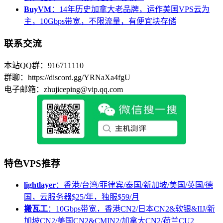
BuyVM
：14年历史加拿大老品牌，运作美国VPS云为
主，10Gbps带宽，不限流量，有便宜块存储
联系交流
本站QQ群：916711110
群聊：https://discord.gg/YRNaXa4fgU
电子邮箱：zhujiceping@vip.qq.com
特色VPS推荐
lightlayer
：香港/台湾/菲律宾/泰国/新加坡/美国/英国/德
国，云服务器$25/年，独服$59/月
搬瓦工
：10Gbps带宽，香港CN2/日本CN2&软银&IIJ/新
加坡CN2/美国CN2&CMIN2/加拿大CN2/荷兰CU2