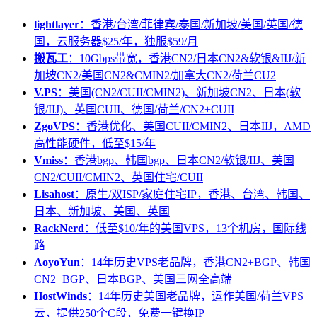
lightlayer
：香港/台湾/菲律宾/泰国/新加坡/美国/英国/德
国，云服务器$25/年，独服$59/月
搬瓦工
：10Gbps带宽，香港CN2/日本CN2&软银&IIJ/新
加坡CN2/美国CN2&CMIN2/加拿大CN2/荷兰CU2
V.PS
：美国(CN2/CUII/CMIN2)、新加坡CN2、日本(软
银/IIJ)、英国CUII、德国/荷兰/CN2+CUII
ZgoVPS
：香港优化、美国CUII/CMIN2、日本IIJ，AMD
高性能硬件，低至$15/年
Vmiss
：香港bgp、韩国bgp、日本CN2/软银/IIJ、美国
CN2/CUII/CMIN2、英国住宅/CUII
Lisahost
：原生/双ISP/家庭住宅IP，香港、台湾、韩国、
日本、新加坡、美国、英国
RackNerd
：低至$10/年的美国VPS，13个机房，国际线
路
AoyoYun
：14年历史VPS老品牌，香港CN2+BGP、韩国
CN2+BGP、日本BGP、美国三网全高端
HostWinds
：14年历史美国老品牌，运作美国/荷兰VPS
云，提供250个C段，免费一键换IP