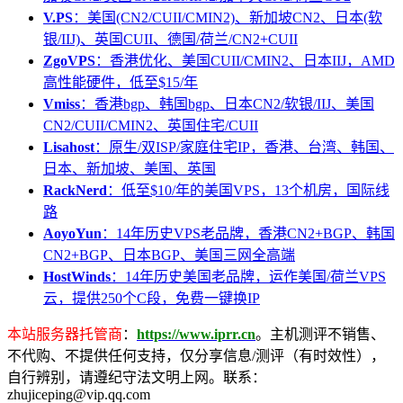
V.PS
：美国(CN2/CUII/CMIN2)、新加坡CN2、日本(软
银/IIJ)、英国CUII、德国/荷兰/CN2+CUII
ZgoVPS
：香港优化、美国CUII/CMIN2、日本IIJ，AMD
高性能硬件，低至$15/年
Vmiss
：香港bgp、韩国bgp、日本CN2/软银/IIJ、美国
CN2/CUII/CMIN2、英国住宅/CUII
Lisahost
：原生/双ISP/家庭住宅IP，香港、台湾、韩国、
日本、新加坡、美国、英国
RackNerd
：低至$10/年的美国VPS，13个机房，国际线
路
AoyoYun
：14年历史VPS老品牌，香港CN2+BGP、韩国
CN2+BGP、日本BGP、美国三网全高端
HostWinds
：14年历史美国老品牌，运作美国/荷兰VPS
云，提供250个C段，免费一键换IP
本站服务器托管商
：
https://www.iprr.cn
。主机测评不销售、
不代购、不提供任何支持，仅分享信息/测评（有时效性），
自行辨别，请遵纪守法文明上网。联系：
zhujiceping@vip.qq.com