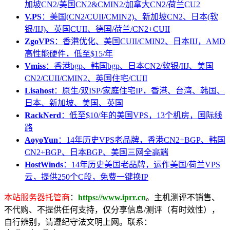
加坡CN2/美国CN2&CMIN2/加拿大CN2/荷兰CU2
V.PS
：美国(CN2/CUII/CMIN2)、新加坡CN2、日本(软
银/IIJ)、英国CUII、德国/荷兰/CN2+CUII
ZgoVPS
：香港优化、美国CUII/CMIN2、日本IIJ，AMD
高性能硬件，低至$15/年
Vmiss
：香港bgp、韩国bgp、日本CN2/软银/IIJ、美国
CN2/CUII/CMIN2、英国住宅/CUII
Lisahost
：原生/双ISP/家庭住宅IP，香港、台湾、韩国、
日本、新加坡、美国、英国
RackNerd
：低至$10/年的美国VPS，13个机房，国际线
路
AoyoYun
：14年历史VPS老品牌，香港CN2+BGP、韩国
CN2+BGP、日本BGP、美国三网全高端
HostWinds
：14年历史美国老品牌，运作美国/荷兰VPS
云，提供250个C段，免费一键换IP
本站服务器托管商
：
https://www.iprr.cn
。主机测评不销售、
不代购、不提供任何支持，仅分享信息/测评（有时效性），
自行辨别，请遵纪守法文明上网。联系：