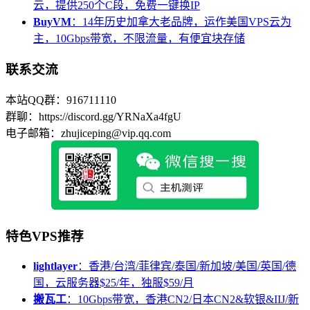
云，提供250个C段，免费一键换IP
BuyVM
：14年历史加拿大老品牌，运作美国VPS云为
主，10Gbps带宽，不限流量，有便宜块存储
联系交流
本站QQ群：916711110
群聊：https://discord.gg/YRNaXa4fgU
电子邮箱：zhujiceping@vip.qq.com
特色VPS推荐
lightlayer
：香港/台湾/菲律宾/泰国/新加坡/美国/英国/德
国，云服务器$25/年，独服$59/月
搬瓦工
：10Gbps带宽，香港CN2/日本CN2&软银&IIJ/新