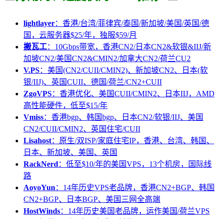
lightlayer
：香港/台湾/菲律宾/泰国/新加坡/美国/英国/德
国，云服务器$25/年，独服$59/月
搬瓦工
：10Gbps带宽，香港CN2/日本CN2&软银&IIJ/新
加坡CN2/美国CN2&CMIN2/加拿大CN2/荷兰CU2
V.PS
：美国(CN2/CUII/CMIN2)、新加坡CN2、日本(软
银/IIJ)、英国CUII、德国/荷兰/CN2+CUII
ZgoVPS
：香港优化、美国CUII/CMIN2、日本IIJ，AMD
高性能硬件，低至$15/年
Vmiss
：香港bgp、韩国bgp、日本CN2/软银/IIJ、美国
CN2/CUII/CMIN2、英国住宅/CUII
Lisahost
：原生/双ISP/家庭住宅IP，香港、台湾、韩国、
日本、新加坡、美国、英国
RackNerd
：低至$10/年的美国VPS，13个机房，国际线
路
AoyoYun
：14年历史VPS老品牌，香港CN2+BGP、韩国
CN2+BGP、日本BGP、美国三网全高端
HostWinds
：14年历史美国老品牌，运作美国/荷兰VPS