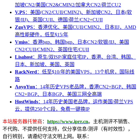
加坡CN2/美国CN2&CMIN2/加拿大CN2/荷兰CU2
V.PS
：美国(CN2/CUII/CMIN2)、新加坡CN2、日本(软
银/IIJ)、英国CUII、德国/荷兰/CN2+CUII
ZgoVPS
：香港优化、美国CUII/CMIN2、日本IIJ，AMD
高性能硬件，低至$15/年
Vmiss
：香港bgp、韩国bgp、日本CN2/软银/IIJ、美国
CN2/CUII/CMIN2、英国住宅/CUII
Lisahost
：原生/双ISP/家庭住宅IP，香港、台湾、韩国、
日本、新加坡、美国、英国
RackNerd
：低至$10/年的美国VPS，13个机房，国际线
路
AoyoYun
：14年历史VPS老品牌，香港CN2+BGP、韩国
CN2+BGP、日本BGP、美国三网全高端
HostWinds
：14年历史美国老品牌，运作美国/荷兰VPS
云，提供250个C段，免费一键换IP
本站服务器托管商
：
https://www.iprr.cn
。主机测评不销售、
不代购、不提供任何支持，仅分享信息/测评（有时效性），
自行辨别，请遵纪守法文明上网。联系：