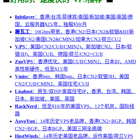
lightlayer
：香港/台湾/菲律宾/泰国/新加坡/美国/英国/德
国，云服务器$25/年，独服$59/月
搬瓦工
：10Gbps带宽，香港CN2/日本CN2&软银&IIJ/新
加坡CN2/美国CN2&CMIN2/加拿大CN2/荷兰CU2
V.PS
：美国(CN2/CUII/CMIN2)、新加坡CN2、日本(软
银/IIJ)、英国CUII、德国/荷兰/CN2+CUII
ZgoVPS
：香港优化、美国CUII/CMIN2、日本IIJ，AMD
高性能硬件，低至$15/年
Vmiss
：香港bgp、韩国bgp、日本CN2/软银/IIJ、美国
CN2/CUII/CMIN2、英国住宅/CUII
Lisahost
：原生/双ISP/家庭住宅IP，香港、台湾、韩国、
日本、新加坡、美国、英国
RackNerd
：低至$10/年的美国VPS，13个机房，国际线
路
AoyoYun
：14年历史VPS老品牌，香港CN2+BGP、韩国
CN2+BGP、日本BGP、美国三网全高端
HostWinds
：14年历史美国老品牌，运作美国/荷兰VPS