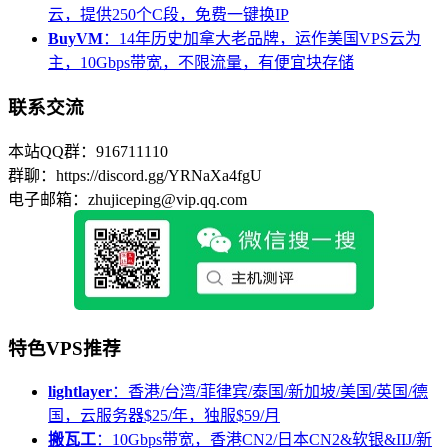
云，提供250个C段，免费一键换IP
BuyVM
：14年历史加拿大老品牌，运作美国VPS云为
主，10Gbps带宽，不限流量，有便宜块存储
联系交流
本站QQ群：916711110
群聊：https://discord.gg/YRNaXa4fgU
电子邮箱：zhujiceping@vip.qq.com
特色VPS推荐
lightlayer
：香港/台湾/菲律宾/泰国/新加坡/美国/英国/德
国，云服务器$25/年，独服$59/月
搬瓦工
：10Gbps带宽，香港CN2/日本CN2&软银&IIJ/新