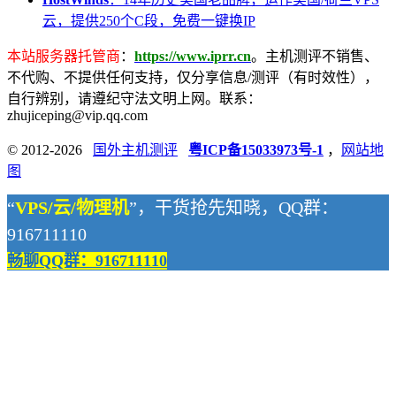
云，提供250个C段，免费一键换IP
本站服务器托管商
：
https://www.iprr.cn
。主机测评不销售、
不代购、不提供任何支持，仅分享信息/测评（有时效性），
自行辨别，请遵纪守法文明上网。联系：
zhujiceping@vip.qq.com
© 2012-2026
国外主机测评
粤ICP备15033973号-1
，
网站地
图
“
VPS/云/物理机
”，干货抢先知晓，QQ群：
916711110
畅聊QQ群：916711110