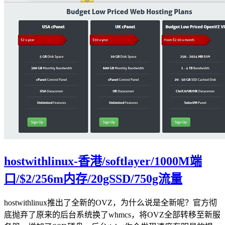
hostwithlinux-香港/softlayer/1000M端
口/$2/256m内存/20gSSD/750g流量
hostwithlinux推出了全新的OVZ，为什么说是全新呢？官方彻
底抛弃了原来的后台系统换了whmcs，将OVZ全部转移至新服