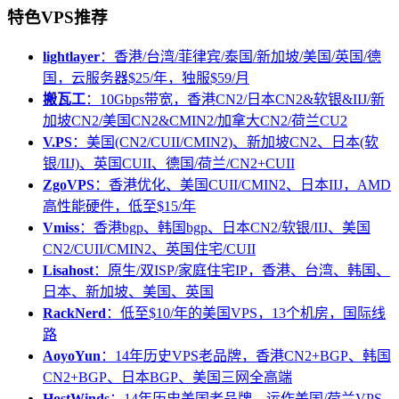
特色VPS推荐
lightlayer
：香港/台湾/菲律宾/泰国/新加坡/美国/英国/德
国，云服务器$25/年，独服$59/月
搬瓦工
：10Gbps带宽，香港CN2/日本CN2&软银&IIJ/新
加坡CN2/美国CN2&CMIN2/加拿大CN2/荷兰CU2
V.PS
：美国(CN2/CUII/CMIN2)、新加坡CN2、日本(软
银/IIJ)、英国CUII、德国/荷兰/CN2+CUII
ZgoVPS
：香港优化、美国CUII/CMIN2、日本IIJ，AMD
高性能硬件，低至$15/年
Vmiss
：香港bgp、韩国bgp、日本CN2/软银/IIJ、美国
CN2/CUII/CMIN2、英国住宅/CUII
Lisahost
：原生/双ISP/家庭住宅IP，香港、台湾、韩国、
日本、新加坡、美国、英国
RackNerd
：低至$10/年的美国VPS，13个机房，国际线
路
AoyoYun
：14年历史VPS老品牌，香港CN2+BGP、韩国
CN2+BGP、日本BGP、美国三网全高端
HostWinds
：14年历史美国老品牌，运作美国/荷兰VPS