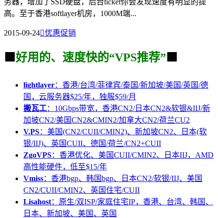
务器，增加了SSD硬盘，后台ticket你会发现速度有明显的提
高。至于香港softlayer机房，1000M端...
2015-09-24

优惠促销
🟩
好用的、速度快的“VPS推荐”
🟩
lightlayer
：香港/台湾/菲律宾/泰国/新加坡/美国/英国/德
国，云服务器$25/年，独服$59/月
搬瓦工
：10Gbps带宽，香港CN2/日本CN2&软银&IIJ/新
加坡CN2/美国CN2&CMIN2/加拿大CN2/荷兰CU2
V.PS
：美国(CN2/CUII/CMIN2)、新加坡CN2、日本(软
银/IIJ)、英国CUII、德国/荷兰/CN2+CUII
ZgoVPS
：香港优化、美国CUII/CMIN2、日本IIJ，AMD
高性能硬件，低至$15/年
Vmiss
：香港bgp、韩国bgp、日本CN2/软银/IIJ、美国
CN2/CUII/CMIN2、英国住宅/CUII
Lisahost
：原生/双ISP/家庭住宅IP，香港、台湾、韩国、
日本、新加坡、美国、英国